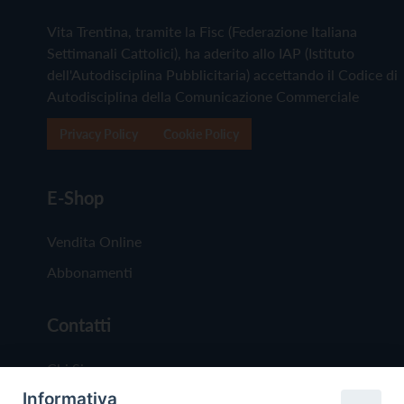
Vita Trentina, tramite la Fisc (Federazione Italiana
Settimanali Cattolici), ha aderito allo IAP (Istituto
dell'Autodisciplina Pubblicitaria) accettando il Codice di
Autodisciplina della Comunicazione Commerciale
Privacy Policy
Cookie Policy
E-Shop
Vendita Online
Abbonamenti
Contatti
Chi Siamo
Informativa
Redazione