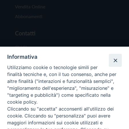
Vendita Online
Abbonamenti
Contatti
Chi Siamo
Informativa
Redazione
Scrivici
Utilizziamo cookie o tecnologie simili per
finalità tecniche e, con il tuo consenso, anche per
altre finalità ("interazioni e funzionalità semplici",
"miglioramento dell'esperienza", "misurazione" e
"targeting e pubblicità") come specificato nella
cookie policy.
Copyright © 2019 - Tutti i diritti riservati - Vit
Cliccando su "accetta" acconsenti all'utilizzo dei
Trentina Editrice
cookie. Cliccando su "personalizza" puoi avere
maggiori informazioni sui cookie utilizzati e
Privacy Policy