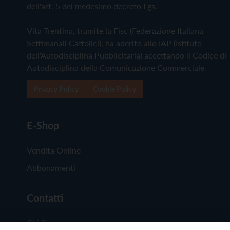
dell'art. 5 del medesimo decreto Lgs.
Vita Trentina, tramite la Fisc (Federazione Italiana
Settimanali Cattolici), ha aderito allo IAP (Istituto
dell'Autodisciplina Pubblicitaria) accettando il Codice di
Autodisciplina della Comunicazione Commerciale
Privacy Policy
Cookie Policy
E-Shop
Vendita Online
Abbonamenti
Contatti
Chi Siamo