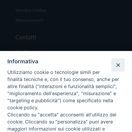
Vendita Online
Abbonamenti
Contatti
Chi Siamo
Informativa
Redazione
Scrivici
Utilizziamo cookie o tecnologie simili per
finalità tecniche e, con il tuo consenso, anche per
altre finalità ("interazioni e funzionalità semplici",
"miglioramento dell'esperienza", "misurazione" e
"targeting e pubblicità") come specificato nella
cookie policy.
Copyright © 2019 - Tutti i diritti riservati - Vit
Cliccando su "accetta" acconsenti all'utilizzo dei
Trentina Editrice
cookie. Cliccando su "personalizza" puoi avere
maggiori informazioni sui cookie utilizzati e
Privacy Policy