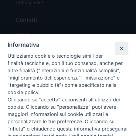
Abbonamenti
Contatti
Chi Siamo
Informativa
Redazione
Scrivici
Utilizziamo cookie o tecnologie simili per
finalità tecniche e, con il tuo consenso, anche per
altre finalità ("interazioni e funzionalità semplici",
"miglioramento dell'esperienza", "misurazione" e
"targeting e pubblicità") come specificato nella
cookie policy.
Copyright © 2019 - Tutti i diritti riservati - Vit
Cliccando su "accetta" acconsenti all'utilizzo dei
Trentina Editrice
cookie. Cliccando su "personalizza" puoi avere
maggiori informazioni sui cookie utilizzati e
Privacy Policy
personalizzare le tue preferenze. Cliccando su
Torna all'inizi
"rifiuta" o chiudendo questa informativa proseguirai