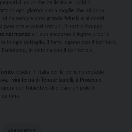
mpegnativi ma anche bellissimi e ricchi di
portano ogni giorno: a mia moglie che mi dona
e mi ha sempre dato grande fiducia e ai nostri
a passione e valori comuni. Il nostro Gruppo
iano nel mondo
e il suo successo è legato proprio
nza in ogni dettaglio, il forte legame con il territorio
ambiente, in sintonia con il territorio e
Trento
, leader in Italia per le bollicine metodo
iva
, i
vini fermi di Tenute Lunelli
, il
Prosecco
e opera con l’obiettivo di creare un polo di
ta gamma.
#PREMIO EY