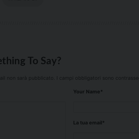
thing To Say?
mail non sarà pubblicato.
I campi obbligatori sono contrass
Your Name
*
La tua email
*