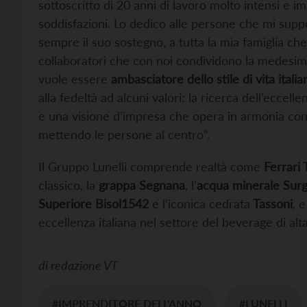
sottoscritto di 20 anni di lavoro molto intensi e i
soddisfazioni. Lo dedico alle persone che mi sup
sempre il suo sostegno, a tutta la mia famiglia ch
collaboratori che con noi condividono la medesim
vuole essere
ambasciatore dello stile di vita ital
alla fedeltà ad alcuni valori: la ricerca dell’eccelle
e una visione d’impresa che opera in armonia con l’
mettendo le persone al centro”.
Il Gruppo Lunelli comprende realtà come
Ferrari 
classico, la
grappa Segnana
, l’
acqua minerale Surg
Superiore Bisol1542
e l’iconica cedrata
Tassoni
, 
eccellenza italiana nel settore del beverage di al
di
redazione VT
#IMPRENDITORE DELL'ANNO
#LUNELLI