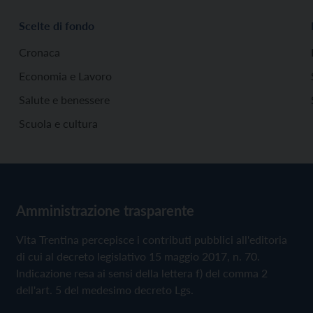
Scelte di fondo
Cronaca
Economia e Lavoro
Salute e benessere
Scuola e cultura
Amministrazione trasparente
Vita Trentina percepisce i contributi pubblici all'editoria
di cui al decreto legislativo 15 maggio 2017, n. 70.
Indicazione resa ai sensi della lettera f) del comma 2
dell'art. 5 del medesimo decreto Lgs.