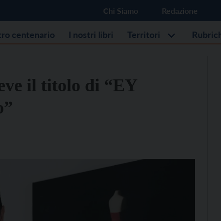
Chi Siamo
Redazione
stro centenario
I nostri libri
Territori
Rubric
ve il titolo di “EY
o”