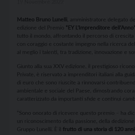
19 Novembre 2022
Matteo Bruno Lunelli
, amministratore delegato d
edizione del Premio
“EY L’Imprenditore dell’Anno
tutto il mondo, affrontando il percorso di crescita 
con coraggio e costante impegno nella ricerca della
al meglio i talenti, tra tradizione, innovazione e sos
Giunto alla sua XXV edizione, il prestigioso ricono
Private, è riservato a imprenditori italiani alla gu
di euro che sono riuscite a rinnovarsi contribuend
ambientale e sociale del Paese, dimostrando cora
caratterizzato da importanti sfide e continui cam
“Sono onorato di ricevere questo premio – ha dich
un riconoscimento della passione, della dedizione 
Gruppo Lunelli. È il
frutto di una storia di 120 anni