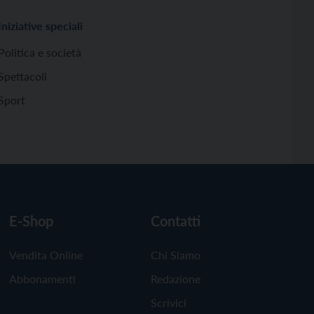
Iniziative speciali
Politica e società
Spettacoli
Sport
E-Shop
Contatti
Vendita Online
Chi Siamo
Abbonamenti
Redazione
Scrivici