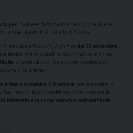
ana
, per risolvere definitivamente i problemi e le
o, come riporta la Provincia di Trento.
tra Primolano e Bassano. A partire
dal 22 novembre
o a Levico
. Viene quindi rivisto l’orario e le corse
ituite
, a parte alcune. Sulle corse autobus non
porto di biciclette.
 e fino a domenica 4 dicembre
, per garantire la
io che i tecnici hanno verificato poter causare le
arà interrotta e le corse verranno autosostituite
.