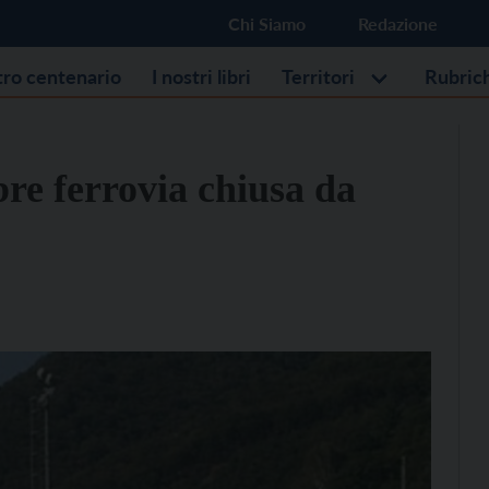
Chi Siamo
Redazione
stro centenario
I nostri libri
Territori
Rubric
re ferrovia chiusa da