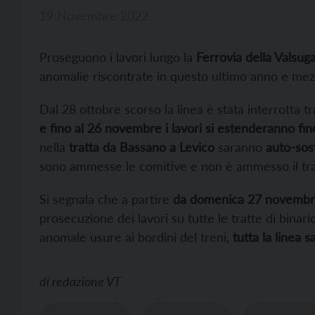
19 Novembre 2022
Proseguono i lavori lungo la
Ferrovia della Valsug
anomalie riscontrate in questo ultimo anno e mezz
Dal 28 ottobre scorso la linea è stata interrotta 
e fino al 26 novembre i lavori si estenderanno fin
nella
tratta da Bassano a Levico
saranno
auto-sost
sono ammesse le comitive e non è ammesso il tras
Si segnala che a partire
da domenica 27 novembre
prosecuzione dei lavori su tutte le tratte di binar
anomale usure ai bordini del treni,
tutta la linea s
di
redazione VT