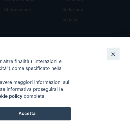
Abbonamenti
Redazione
Scrivici
altre finalità ("interazioni e
cità") come specificato nella
 avere maggiori informazioni sui
sta informativa proseguirai la
kie policy
completa.
Torna all'inizio
Accetta
Preferenze Cookie