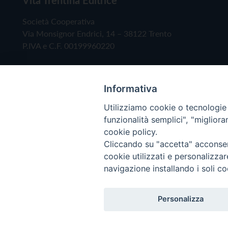
Società Cooperativa
Via Monsignor Endrici, 14 – 38122 Trento
P.IVA e C.F. 00199960220
Informativa
Utilizziamo cookie o tecnologie s
funzionalità semplici", "miglior
cookie policy.
Cliccando su "accetta" acconsent
Copyright © 2019 - Tutti i diritti riservati - Vita
cookie utilizzati e personalizza
navigazione installando i soli co
Privacy Policy
Personalizza