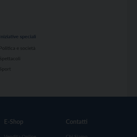
Iniziative speciali
Politica e società
Spettacoli
Sport
E-Shop
Contatti
Vendita Online
Chi Siamo