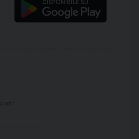
egnati
*