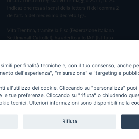
di cui al decreto legislativo 15 maggio 2017, n. 70.
Indicazione resa ai sensi della lettera f) del comma 2
dell'art. 5 del medesimo decreto Lgs.
Vita Trentina, tramite la Fisc (Federazione Italiana
Settimanali Cattolici), ha aderito allo IAP (Istituto
dell'Autodisciplina Pubblicitaria) accettando il Codice di
Autodisciplina della Comunicazione Commerciale
imili per finalità tecniche e, con il tuo consenso, anche per 
Privacy Policy
Cookie Policy
amento dell'esperienza", "misurazione" e "targeting e pubbli
i all'utilizzo dei cookie. Cliccando su "personalizza" puoi
 Trentina Editrice
re le tue preferenze. Cliccando su "rifiuta" o chiudendo que
okie tecnici. Ulteriori informazioni sono disponibili nella
coo
Rifiuta