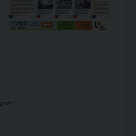
egnati
*