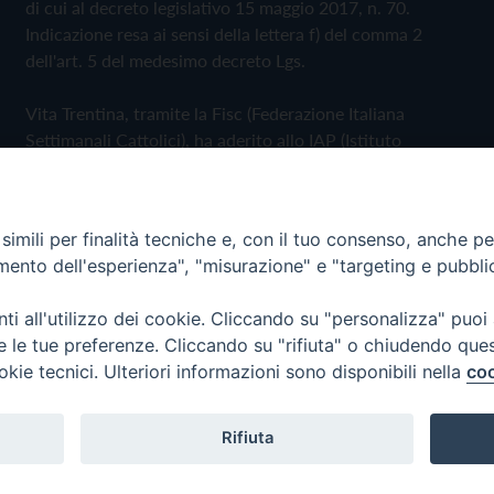
di cui al decreto legislativo 15 maggio 2017, n. 70.
Indicazione resa ai sensi della lettera f) del comma 2
dell'art. 5 del medesimo decreto Lgs.
Vita Trentina, tramite la Fisc (Federazione Italiana
Settimanali Cattolici), ha aderito allo IAP (Istituto
dell'Autodisciplina Pubblicitaria) accettando il Codice di
Autodisciplina della Comunicazione Commerciale
imili per finalità tecniche e, con il tuo consenso, anche per 
Privacy Policy
Cookie Policy
amento dell'esperienza", "misurazione" e "targeting e pubbli
i all'utilizzo dei cookie. Cliccando su "personalizza" puoi
 Trentina Editrice
re le tue preferenze. Cliccando su "rifiuta" o chiudendo que
okie tecnici. Ulteriori informazioni sono disponibili nella
coo
Rifiuta