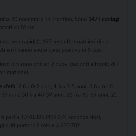
nica 20 novembre, in Trentino. Sono
147 i contagi
rtati dall’Apss.
dai test rapidi (1.197 test effettuati ieri di cui
ti ieri) hanno avuto esito positivo in 5 casi.
dove ieri sono entrati 2 nuovi pazienti a fronte di 4
ianimazione).
e d’età
: 2 fra 0-2 anni; 1 fra 3-5 anni; 3 fra 6-10
9-39 anni; 50 fra 40-59 anni; 25 fra 60-69 anni; 21
 è pari a 1.278.396 (429.274 seconde dosi,
uariti portano il totale a 230.702.