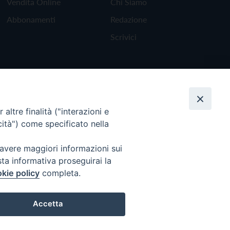
Vendita Online
Chi Siamo
Abbonamenti
Redazione
Scrivici
altre finalità ("interazioni e
cità") come specificato nella
 avere maggiori informazioni sui
sta informativa proseguirai la
kie policy
completa.
Torna all'inizio
Accetta
Preferenze Cookie