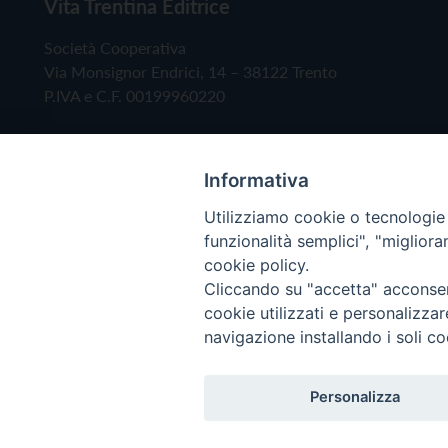
Vita Trentina Editrice
Società Cooperativa
Via Monsignor Endrici, 14 – 38122 Trento
P.IVA e C.F. 00199960220
Informativa
Utilizziamo cookie o tecnologie s
funzionalità semplici", "miglior
cookie policy.
Cliccando su "accetta" acconsent
Copyright © 2019 - Tutti i diritti riservati - Vita
cookie utilizzati e personalizza
navigazione installando i soli co
Privacy Policy
Personalizza