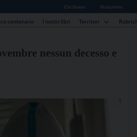
Chi Siamo
Redazione
stro centenario
I nostri libri
Territori
Rubric
ovembre nessun decesso e