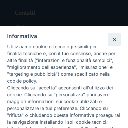
Contatti
Chi Siamo
Informativa
Redazione
Scrivici
Utilizziamo cookie o tecnologie simili per
finalità tecniche e, con il tuo consenso, anche per
altre finalità ("interazioni e funzionalità semplici",
"miglioramento dell'esperienza", "misurazione" e
"targeting e pubblicità") come specificato nella
cookie policy.
Copyright © 2019 - Tutti i diritti riservati - Vit
Cliccando su "accetta" acconsenti all'utilizzo dei
Trentina Editrice
cookie. Cliccando su "personalizza" puoi avere
maggiori informazioni sui cookie utilizzati e
Privacy Policy
personalizzare le tue preferenze. Cliccando su
Torna all'inizi
"rifiuta" o chiudendo questa informativa proseguirai
la navigazione installando i soli cookie tecnici.