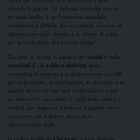
nasce dal desiderio di trasformare il loro
silenzio in parole. Di violenza sessuale non se
ne parla molto, è un fenomeno indicibile,
complesso e difficile da raccontare, riuscire ad
attraversare quel silenzio è la chiave di volta
per la risoluzione del trauma subito”.
Durante la serata, si parlerà dei
vissuti
e delle
emozioni
di chi
subisce violenza
, della
normativa in materia e si delineeranno i profili
del violentatore, le motivazioni, le strutture e la
qualità dei servizi per una rieducazione o per
un intervento specialistico, indicando inoltre i
metodi per superare il trauma o quanto meno
convivere con il dolore senza farsi
ulteriormente male.
Fra i libri scritti da
Ciaravolo
, anche “Poesie