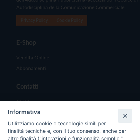
Autodisciplina della Comunicazione Commerciale
Privacy Policy
Cookie Policy
E-Shop
Vendita Online
Abbonamenti
Contatti
Chi Siamo
Informativa
Redazione
Scrivici
Utilizziamo cookie o tecnologie simili per
finalità tecniche e, con il tuo consenso, anche per
altre finalità ("interazioni e funzionalità semplici",