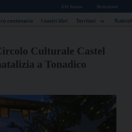
Chi Siamo
Redazione
stro centenario
I nostri libri
Territori
Rubric
Circolo Culturale Castel
 natalizia a Tonadico