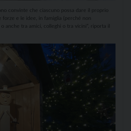
ono convinte che ciascuno possa dare il proprio
forze e le idee, in famiglia (perché non
anche tra amici, colleghi o tra vicini”, riporta il