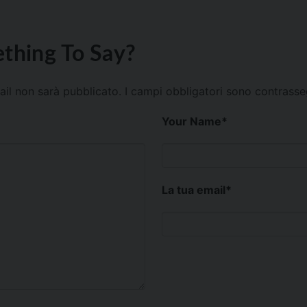
thing To Say?
mail non sarà pubblicato.
I campi obbligatori sono contrass
Your Name
*
La tua email
*