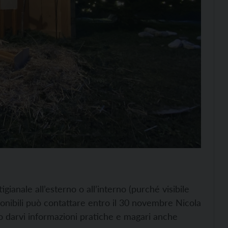
igianale all’esterno o all’interno (purché visibile
isponibili può contattare entro il 30 novembre Nicola
 darvi informazioni pratiche e magari anche