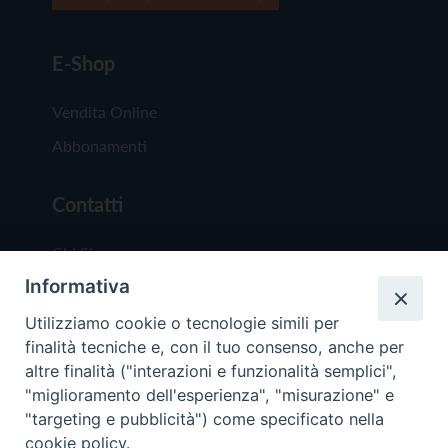
E-Shop
Vendita Online
Abbonamenti
Contatti
Chi Siamo
Informativa
Redazione
Scrivici
Utilizziamo cookie o tecnologie simili per
finalità tecniche e, con il tuo consenso, anche per
altre finalità ("interazioni e funzionalità semplici",
"miglioramento dell'esperienza", "misurazione" e
"targeting e pubblicità") come specificato nella
cookie policy.
Copyright © 2019 - Tutti i diritti riservati - Vit