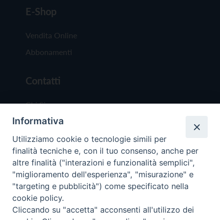
E-Shop
Vendita Online
Abbonamenti
Contatti
Chi Siamo
Informativa
Redazione
Scrivici
Utilizziamo cookie o tecnologie simili per
finalità tecniche e, con il tuo consenso, anche per
altre finalità ("interazioni e funzionalità semplici",
"miglioramento dell'esperienza", "misurazione" e
"targeting e pubblicità") come specificato nella
cookie policy.
Copyright © 2019 - Tutti i diritti riservati - Vit
Cliccando su "accetta" acconsenti all'utilizzo dei
Trentina Editrice