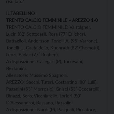
risultato”.
IL TABELLINO
:
TRENTO CALCIO FEMMINILE – AREZZO 1-0
TRENTO CALCIO FEMMINILE: Valzolgher,
Lucin (82’ Settecasi), Rosa (77′ Erlicher),
Battaglioli, Andersson, Tonelli A. (95′ Varrone),
Tonelli L., Gastaldello, Kuenrath (82’ Chemotti),
Lenzi, Bielak (77′ Ruaben).
A disposizione: Callegari (P), Torresani,
Bertamini.
Allenatore: Massimo Spagnolli.
AREZZO: Sacchi, Tuteri, Costantino (88′ Lulli),
Paganini (53′ Morreale), Gnisci (53′ Ceccarelli),
Binazzi, Soro, Vicchiarello, Lorieri (80′
D’Alessandro), Bassano, Razzolini.
A disposizione: Nardi (P), Pasquali, Pirriatore,