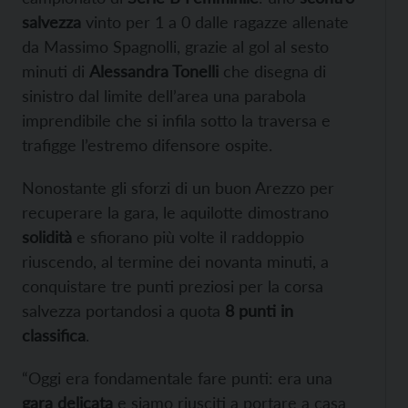
salvezza
vinto per 1 a 0 dalle ragazze allenate
da Massimo Spagnolli, grazie al gol al sesto
minuti di
Alessandra Tonelli
che disegna di
sinistro dal limite dell’area una parabola
imprendibile che si infila sotto la traversa e
trafigge l’estremo difensore ospite.
Nonostante gli sforzi di un buon Arezzo per
recuperare la gara, le aquilotte dimostrano
solidità
e sfiorano più volte il raddoppio
riuscendo, al termine dei novanta minuti, a
conquistare tre punti preziosi per la corsa
salvezza portandosi a quota
8 punti in
classifica
.
“Oggi era fondamentale fare punti: era una
gara delicata
e siamo riusciti a portare a casa