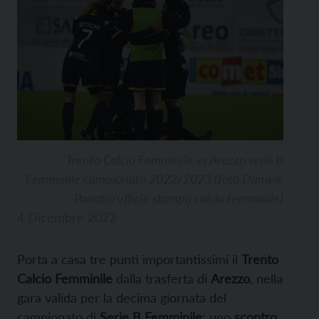
Trento Calcio Femminile vs Arezzo serie b
Femminile campionato 2022/2023 (foto Daniele
Panato/ufficio stampa calcio femminile)
4 Dicembre 2022
Porta a casa tre punti importantissimi il
Trento
Calcio Femminile
dalla trasferta di
Arezzo
, nella
gara valida per la decima giornata del
campionato di
Serie B Femminile
: uno
scontro