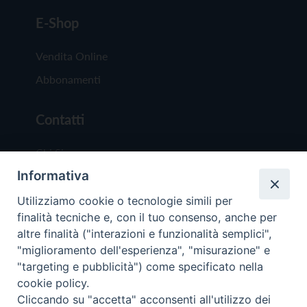
E-Shop
Vendita Online
Abbonamenti
Contatti
Chi Siamo
Informativa
Redazione
Scrivici
Utilizziamo cookie o tecnologie simili per
finalità tecniche e, con il tuo consenso, anche per
altre finalità ("interazioni e funzionalità semplici",
"miglioramento dell'esperienza", "misurazione" e
"targeting e pubblicità") come specificato nella
cookie policy.
Copyright © 2019 - Tutti i diritti riservati - Vit
Cliccando su "accetta" acconsenti all'utilizzo dei