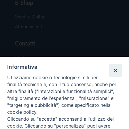
E-Shop
Vendita Online
Abbonamenti
Contatti
Chi Siamo
Informativa
Redazione
Scrivici
Utilizziamo cookie o tecnologie simili per
finalità tecniche e, con il tuo consenso, anche per
altre finalità ("interazioni e funzionalità semplici",
"miglioramento dell'esperienza", "misurazione" e
"targeting e pubblicità") come specificato nella
cookie policy.
Copyright © 2019 - Tutti i diritti riservati - Vit
Cliccando su "accetta" acconsenti all'utilizzo dei
Trentina Editrice
cookie. Cliccando su "personalizza" puoi avere