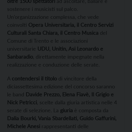
oltre 1500 spettatori
ad ascoltare, ballare e
sostenere i musicisti sul palco.
Un’organizzazione complessa, che vede
coinvolti
Opera Universitaria, il Centro Servizi
Culturali Santa Chiara, il Centro Musica
del
Comune di Trento e le associazioni
universitarie
UDU, Unitin, Asi Leonardo e
Sanbaradio
, direttamente impegnate nella
realizzazione e conduzione delle serate.
A
contendersi il titolo
di vincitore della
diciassettesima edizione del concorso saranno
le band
Davide Prezzo, Elena Fiavè, Il Grigio e
Nick Petricci
, scelte dalla giuria artistica nelle 4
serate di selezione. La
giuria
è composta da
Dalia Bourki, Vania Sbardellati, Guido Gaffurini,
Michele Anesi
rappresentanti delle