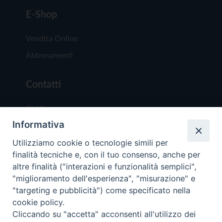
E-Shop
Vendita Online
Abbonamenti
Contatti
Chi Siamo
Informativa
Redazione
Scrivici
Utilizziamo cookie o tecnologie simili per
finalità tecniche e, con il tuo consenso, anche per
altre finalità ("interazioni e funzionalità semplici",
"miglioramento dell'esperienza", "misurazione" e
"targeting e pubblicità") come specificato nella
cookie policy.
Copyright © 2019 - Tutti i diritti riservati - Vit
Cliccando su "accetta" acconsenti all'utilizzo dei
Trentina Editrice