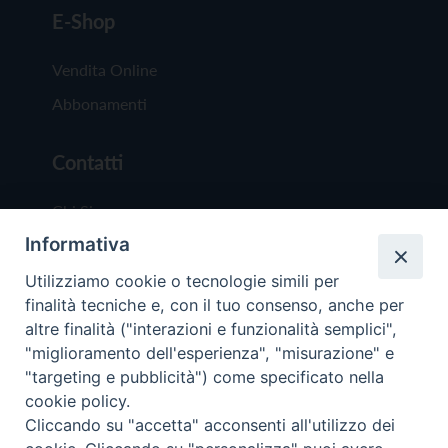
E-Shop
Vendita Online
Abbonamenti
Contatti
Chi Siamo
Informativa
Redazione
Scrivici
Utilizziamo cookie o tecnologie simili per
finalità tecniche e, con il tuo consenso, anche per
altre finalità ("interazioni e funzionalità semplici",
"miglioramento dell'esperienza", "misurazione" e
"targeting e pubblicità") come specificato nella
cookie policy.
Copyright © 2019 - Tutti i diritti riservati - Vit
Cliccando su "accetta" acconsenti all'utilizzo dei
Trentina Editrice