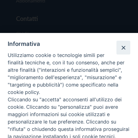
Abbonamenti
Contatti
Chi Siamo
Informativa
Redazione
Scrivici
Utilizziamo cookie o tecnologie simili per
finalità tecniche e, con il tuo consenso, anche per
altre finalità ("interazioni e funzionalità semplici",
"miglioramento dell'esperienza", "misurazione" e
"targeting e pubblicità") come specificato nella
cookie policy.
Copyright © 2019 - Tutti i diritti riservati - Vit
Cliccando su "accetta" acconsenti all'utilizzo dei
Trentina Editrice
cookie. Cliccando su "personalizza" puoi avere
maggiori informazioni sui cookie utilizzati e
Privacy Policy
personalizzare le tue preferenze. Cliccando su
Torna all'inizi
"rifiuta" o chiudendo questa informativa proseguirai
la navigazione installando i soli cookie tecnici.