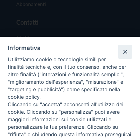
Abbonamenti
Contatti
Chi Siamo
Informativa
Redazione
Scrivici
Utilizziamo cookie o tecnologie simili per
finalità tecniche e, con il tuo consenso, anche per
altre finalità ("interazioni e funzionalità semplici",
"miglioramento dell'esperienza", "misurazione" e
"targeting e pubblicità") come specificato nella
cookie policy.
Copyright © 2019 - Tutti i diritti riservati - Vit
Cliccando su "accetta" acconsenti all'utilizzo dei
Trentina Editrice
cookie. Cliccando su "personalizza" puoi avere
maggiori informazioni sui cookie utilizzati e
Privacy Policy
personalizzare le tue preferenze. Cliccando su
Torna all'inizi
"rifiuta" o chiudendo questa informativa proseguirai