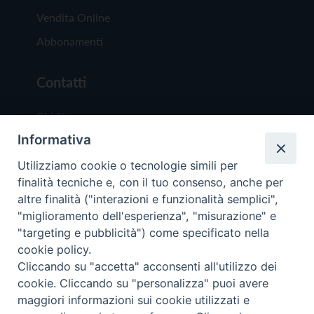
Vendita Online
Abbonamenti
Contatti
Chi Siamo
Informativa
Redazione
Scrivici
Utilizziamo cookie o tecnologie simili per
finalità tecniche e, con il tuo consenso, anche per
altre finalità ("interazioni e funzionalità semplici",
"miglioramento dell'esperienza", "misurazione" e
"targeting e pubblicità") come specificato nella
cookie policy.
Copyright © 2019 - Tutti i diritti riservati - Vit
Cliccando su "accetta" acconsenti all'utilizzo dei
Trentina Editrice
cookie. Cliccando su "personalizza" puoi avere
maggiori informazioni sui cookie utilizzati e
Privacy Policy