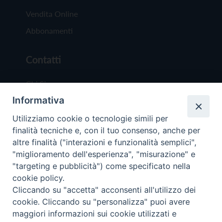
Vendita Online
Abbonamenti
Contatti
Chi Siamo
Informativa
Redazione
Scrivici
Utilizziamo cookie o tecnologie simili per
finalità tecniche e, con il tuo consenso, anche per
altre finalità ("interazioni e funzionalità semplici",
"miglioramento dell'esperienza", "misurazione" e
"targeting e pubblicità") come specificato nella
cookie policy.
Copyright © 2019 - Tutti i diritti riservati - Vit
Cliccando su "accetta" acconsenti all'utilizzo dei
Trentina Editrice
cookie. Cliccando su "personalizza" puoi avere
maggiori informazioni sui cookie utilizzati e
Privacy Policy