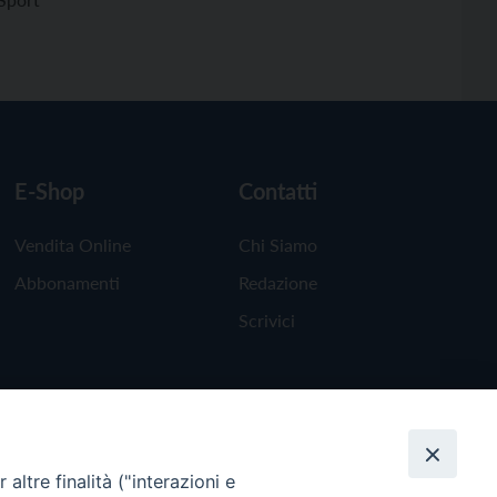
E-Shop
Contatti
Vendita Online
Chi Siamo
Abbonamenti
Redazione
Scrivici
altre finalità ("interazioni e