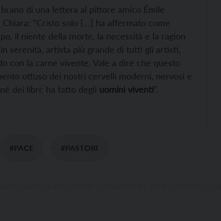
brano di una lettera al pittore amico Émile
 Chiara: “Cristo solo […] ha affermato come
mpo, il niente della morte, la necessità e la ragion
n serenità, artista più grande di tutti gli artisti,
ndo con la carne vivente. Vale a dire che questo
mento ottuso dei nostri cervelli moderni, nervosi e
é dei libri: ha fatto degli
uomini viventi
”.
#PACE
#PASTORI