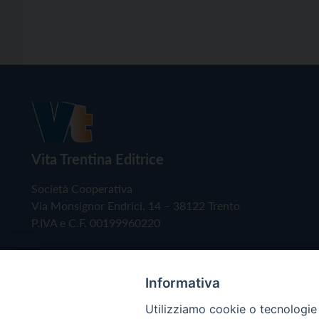
Vita Trentina Editrice
Società Cooperativa
Via Monsignor Endrici, 14 – 38122 Trento
P.IVA e C.F. 00199960220
Informativa
Utilizziamo cookie o tecnologie s