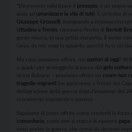
“Dovremmo valorizzare il
presepio
, è un segno sa
aiuta ad
umanizzare la vita di tutti
. È un’icona di 
Giuseppe Grosselli
, insegnando a riconoscerci nei 
cittadino a Trento
, risuonava l’invito di
Bertolt Br
gente misera, in una gelida stanzetta. Il vento corr
Gesù, da noi, volgi lo sguardo: perché tu ci sei d
Ma cosa possiamo offrire, noi
pastori di oggi
? Al 
a quadri per proteggerlo al parco dal
gelo nottur
vicina Bolzano – possiamo offrire un
cuore non ra
tragedie migranti
(ne parleremo a Trento nel Capo
deflagrazione della guerra dopo l’invasione del 2
scoramento impotente e passivo.
Sappiamo di poter offrire come credenti la forza 
comunitaria
, come non si stanca di ripetere
papa 
cessi presto la guerra, che ormai da decenni impe