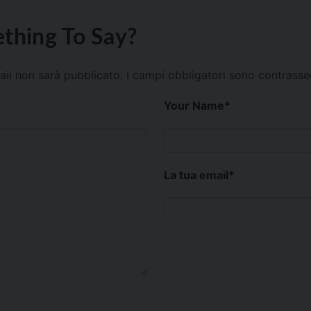
thing To Say?
mail non sarà pubblicato.
I campi obbligatori sono contrass
Your Name
*
La tua email
*