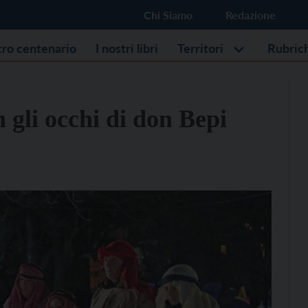
Chi Siamo
Redazione
stro centenario
I nostri libri
Territori
Rubric
 gli occhi di don Bepi