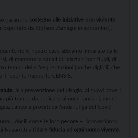
amo garantire
sostegno alle iniziative non violente
,
rospettato da Stefano Zamagni in settembre),
.
quanto nelle nostre case abbiamo imparato dalle
si, di mantenere canali di relazioni ben fluidi, di
ro tempo delle frequentazioni (anche digitali) che
 il recente Rapporto CENSIS.
salute
, alla prevenzione del disagio, ai nuovi poveri
iamo più tempo da dedicare ai nostri anziani, meno
agazzi, ancora provati dall’onda lunga del Covid.
uoni”, docili come le loro pecore – riconosciamo i
 di Nazareth a
ridare fiducia ad ogni uomo vivente
.