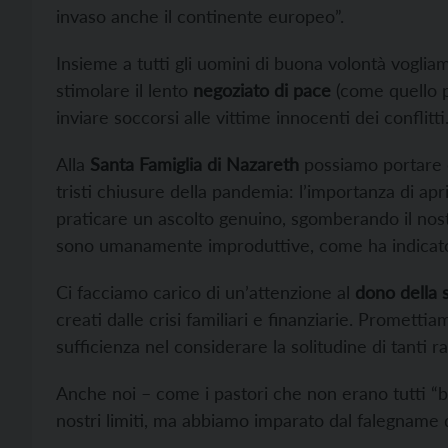
invaso anche il continente europeo”.
Insieme a tutti gli uomini di buona volontà vogli
stimolare il lento
negoziato di pace
(come quello p
inviare soccorsi alle vittime innocenti dei conflitti
Alla
Santa Famiglia di Nazareth
possiamo portare 
tristi chiusure della pandemia: l’importanza di aprir
praticare un ascolto genuino, sgomberando il nost
sono umanamente improduttive, come ha indicato
Ci facciamo carico di un’attenzione al
dono della 
creati dalle crisi familiari e finanziarie. Promett
sufficienza nel considerare la solitudine di tanti r
Anche noi – come i pastori che non erano tutti “b
nostri limiti, ma abbiamo imparato dal falegname