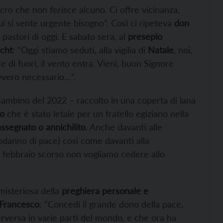
cro che non ferisce alcuno. Ci offre vicinanza,
cui si sente urgente bisogno”. Così ci ripeteva
don
pastori di oggi. E sabato sera, al
presepio
echt
: “Oggi stiamo seduti, alla vigilia di
Natale
, noi,
e di fuori, il vento entra. Vieni, buon Signore
avvero necessario…”.
Bambino del 2022 – raccolto in una coperta di lana
no
che è stato letale per un fratello egiziano nella
ssegnato o annichilito
. Anche davanti alle
danno di pace) così come davanti alla
4 febbraio scorso non vogliamo cedere allo
misteriosa della
preghiera personale e
Francesco
: “Concedi il grande dono della pace,
rversa in varie parti del mondo, e che ora ha