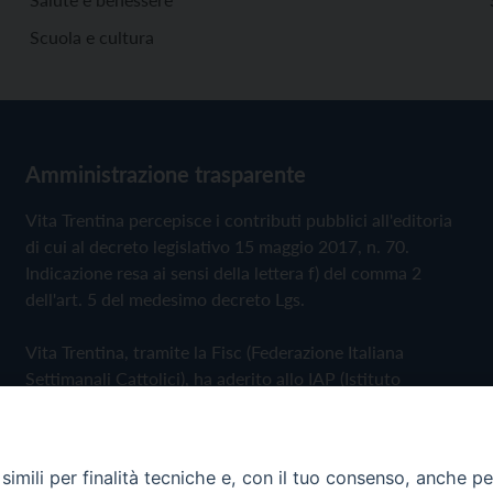
Scuola e cultura
Amministrazione trasparente
Vita Trentina percepisce i contributi pubblici all'editoria
di cui al decreto legislativo 15 maggio 2017, n. 70.
Indicazione resa ai sensi della lettera f) del comma 2
dell'art. 5 del medesimo decreto Lgs.
Vita Trentina, tramite la Fisc (Federazione Italiana
Settimanali Cattolici), ha aderito allo IAP (Istituto
dell'Autodisciplina Pubblicitaria) accettando il Codice di
Autodisciplina della Comunicazione Commerciale
imili per finalità tecniche e, con il tuo consenso, anche per 
Privacy Policy
Cookie Policy