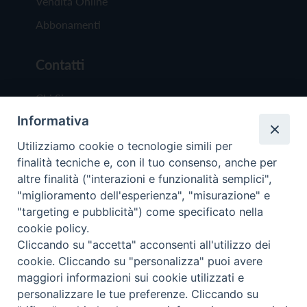
Vendita Online
Abbonamenti
Contatti
Chi Siamo
Informativa
Redazione
Scrivici
Utilizziamo cookie o tecnologie simili per
finalità tecniche e, con il tuo consenso, anche per
altre finalità ("interazioni e funzionalità semplici",
"miglioramento dell'esperienza", "misurazione" e
"targeting e pubblicità") come specificato nella
cookie policy.
Copyright © 2019 - Tutti i diritti riservati - Vit
Cliccando su "accetta" acconsenti all'utilizzo dei
Trentina Editrice
cookie. Cliccando su "personalizza" puoi avere
maggiori informazioni sui cookie utilizzati e
Privacy Policy
personalizzare le tue preferenze. Cliccando su
Torna all'inizi