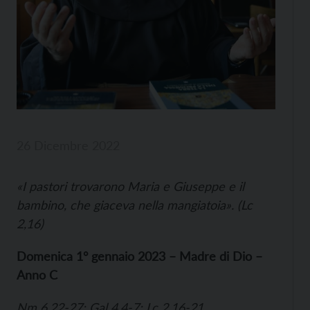
26 Dicembre 2022
«I pastori trovarono Maria e Giuseppe e il
bambino, che giaceva nella mangiatoia». (Lc
2,16)
Domenica 1° gennaio 2023 – Madre di Dio –
Anno C
Nm 6,22-27; Gal 4,4-7; Lc 2,16-21