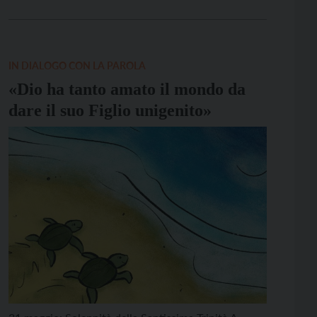
avere paura. Eppure, viviamo un tempo in cui la
paura è diventata strumento di governo, chiave per
controllare i conflitti, […]
IN DIALOGO CON LA PAROLA
«Dio ha tanto amato il mondo da
dare il suo Figlio unigenito»