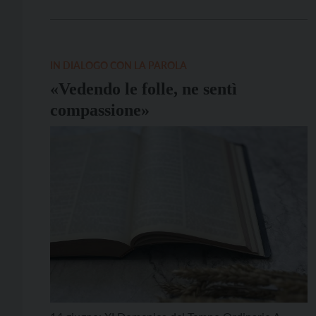
un re guerriero, ma come un servo: le sue “armi”
sono la giustizia e l’umiltà, il suo dono è […]
IN DIALOGO CON LA PAROLA
«Vedendo le folle, ne sentì
compassione»