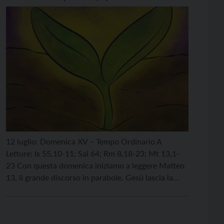
12 luglio: Domenica XV – Tempo Ordinario A
Letture: Is 55,10-11; Sal 64; Rm 8,18-23; Mt 13,1-
23 Con questa domenica iniziamo a leggere Matteo
13, il grande discorso in parabole. Gesù lascia la
casa, si siede in riva al lago; la folla è così numerosa
che deve salire su una barca: il maestro parla
dall’acqua, […]