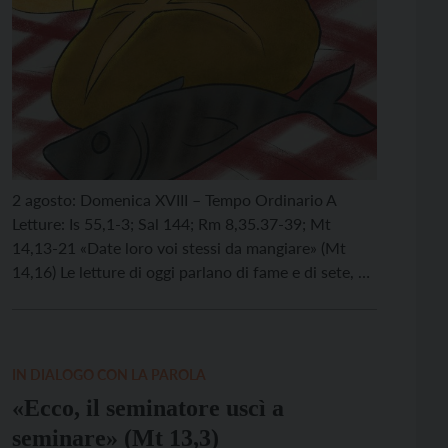
2 agosto: Domenica XVIII – Tempo Ordinario A
Letture: Is 55,1-3; Sal 144; Rm 8,35.37-39; Mt
14,13-21 «Date loro voi stessi da mangiare» (Mt
14,16) Le letture di oggi parlano di fame e di sete, di
dono e di cura. La prima lettura annuncia un tempo
nuovo in cui chiunque sarà saziato gratuitamente e
in […]
IN DIALOGO CON LA PAROLA
«Ecco, il seminatore uscì a
seminare» (Mt 13,3)