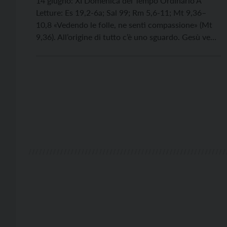
14 giugno: XI Domenica del Tempo Ordinario A
Letture: Es 19,2-6a; Sal 99; Rm 5,6-11; Mt 9,36–
10,8 «Vedendo le folle, ne sentì compassione» (Mt
9,36). All’origine di tutto c’è uno sguardo. Gesù vede
le folle e ne sente compassione: sono stanche,
sfinite, «come pecore senza pastore» (v. 36). Non è
uno sguardo che giudica o […]