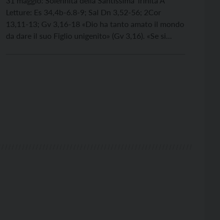
31 maggio: Solennità della Santissima Trinità A
Letture: Es 34,4b-6.8-9; Sal Dn 3,52-56; 2Cor
13,11-13; Gv 3,16-18 «Dio ha tanto amato il mondo
da dare il suo Figlio unigenito» (Gv 3,16). «Se si
eliminasse la Trinità dai libri teologici, quasi niente
cambierebbe nel pensiero e nella vita dei cristiani»
(K. Rahner) «La Trinità è il […]