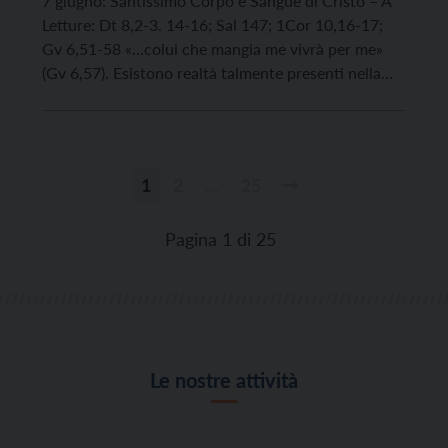
7 giugno: Santissimo Corpo e Sangue di Cristo – A
Letture: Dt 8,2-3. 14-16; Sal 147; 1Cor 10,16-17;
Gv 6,51-58 «…colui che mangia me vivrà per me»
(Gv 6,57). Esistono realtà talmente presenti nella
nostra vita da rischiare di essere banalizzate
dall’uso. Una di queste è, inaspettatamente,
l’eucaristia. È un mistero talmente profondo da
risultare […]
1
2
…
25
Paginazione
degli
Pagina 1 di 25
articoli
Le nostre attività