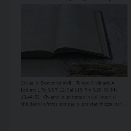
(Mt 13,44)
26 luglio: Domenica XVII – Tempo Ordinario A
Letture: 1 Re 3,5.7-12; Sal 118; Rm 8,28-30; Mt
13,44-52 Viviamo in un tempo in cui i cuori si
chiudono in fretta: per paura, per stanchezza, per
difesa. Le letture di oggi ci provocano proprio qui.
Salomone, giovane e inesperto, avrebbe potuto
chiedere tutto: potere, sicurezza, […]