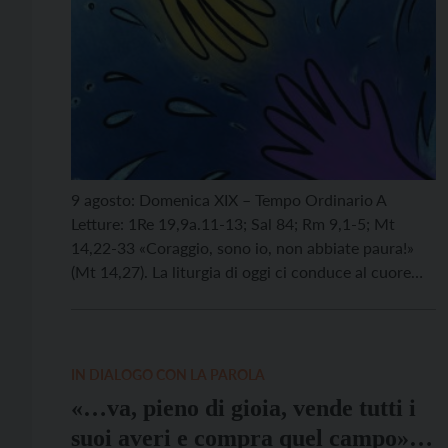
9 agosto: Domenica XIX – Tempo Ordinario A
Letture: 1Re 19,9a.11-13; Sal 84; Rm 9,1-5; Mt
14,22-33 «Coraggio, sono io, non abbiate paura!»
(Mt 14,27). La liturgia di oggi ci conduce al cuore
della nostra fede: dov’è Dio quando la vita è nel
turbine della tempesta? Dove cercarlo? La prima
lettura insegna a discernere i […]
IN DIALOGO CON LA PAROLA
«…va, pieno di gioia, vende tutti i
suoi averi e compra quel campo»