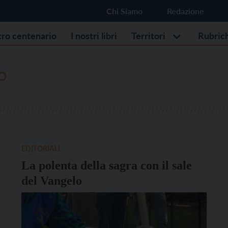
Chi Siamo
Redazione
stro centenario
I nostri libri
Territori
Rubric
O
EDITORIALI
La polenta della sagra con il sale
del Vangelo