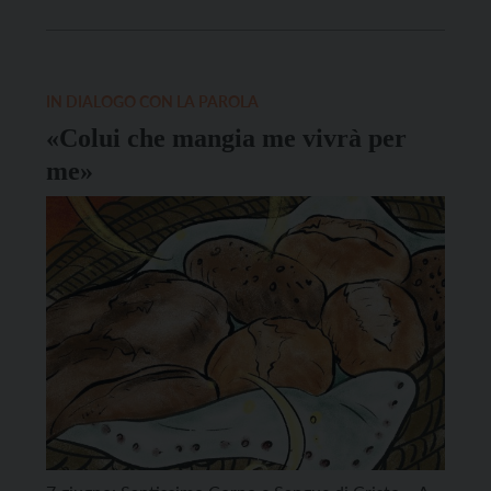
oggi legano insieme due concetti apparentemente
distanti: appartenenza e accoglienza. La prima
lettura narra come il profeta Eliseo sia […]
IN DIALOGO CON LA PAROLA
«Colui che mangia me vivrà per
me»