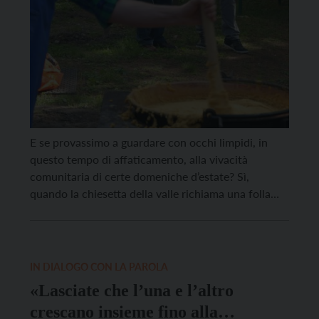
E se provassimo a guardare con occhi limpidi, in
questo tempo di affaticamento, alla vivacità
comunitaria di certe domeniche d’estate? Sì,
quando la chiesetta della valle richiama una folla
che normalmente in paese e in città non si vede. O
la sagra mobilita le uniformi del volontariato locale
in un’unità d’intenti mai così solida. O […]
IN DIALOGO CON LA PAROLA
«Lasciate che l’una e l’altro
crescano insieme fino alla