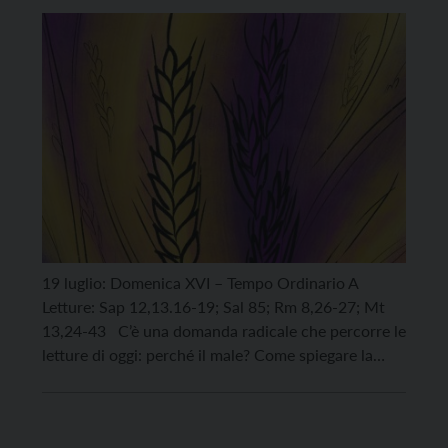
mietitura» (Mt 13,30)
19 luglio: Domenica XVI – Tempo Ordinario A
Letture: Sap 12,13.16-19; Sal 85; Rm 8,26-27; Mt
13,24-43 C’è una domanda radicale che percorre le
letture di oggi: perché il male? Come spiegare la
pazienza di Dio verso chi semina odio e distrugge
l’altro? Perché non interviene a sradicare il
malvagio? Sono le domande che […]