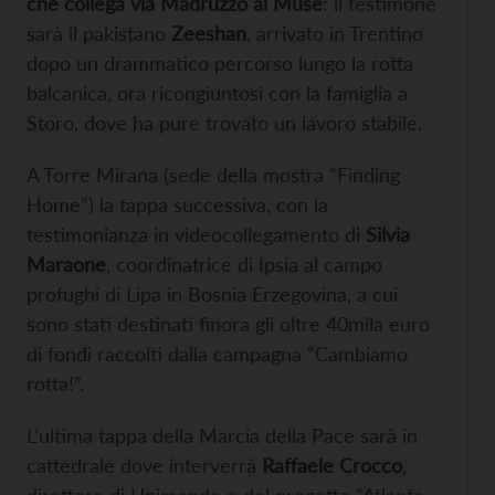
che collega via Madruzzo al Muse
: il testimone
sarà il pakistano
Zeeshan
, arrivato in Trentino
dopo un drammatico percorso lungo la rotta
balcanica, ora ricongiuntosi con la famiglia a
Storo, dove ha pure trovato un lavoro stabile.
A Torre Mirana (sede della mostra “Finding
Home”) la tappa successiva, con la
testimonianza in videocollegamento di
Silvia
Maraone
, coordinatrice di Ipsia al campo
profughi di Lipa in Bosnia Erzegovina, a cui
sono stati destinati finora gli oltre 40mila euro
di fondi raccolti dalla campagna “Cambiamo
rotta!”.
L’ultima tappa della Marcia della Pace sarà in
cattedrale dove interverrà
Raffaele Crocco
,