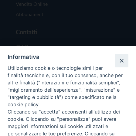
Vendita Online
Abbonamenti
Contatti
Chi Siamo
Informativa
Redazione
Scrivici
Utilizziamo cookie o tecnologie simili per
finalità tecniche e, con il tuo consenso, anche per
altre finalità ("interazioni e funzionalità semplici",
"miglioramento dell'esperienza", "misurazione" e
"targeting e pubblicità") come specificato nella
cookie policy.
Copyright © 2019 - Tutti i diritti riservati - Vit
Cliccando su "accetta" acconsenti all'utilizzo dei
Trentina Editrice
cookie. Cliccando su "personalizza" puoi avere
maggiori informazioni sui cookie utilizzati e
Privacy Policy
personalizzare le tue preferenze. Cliccando su