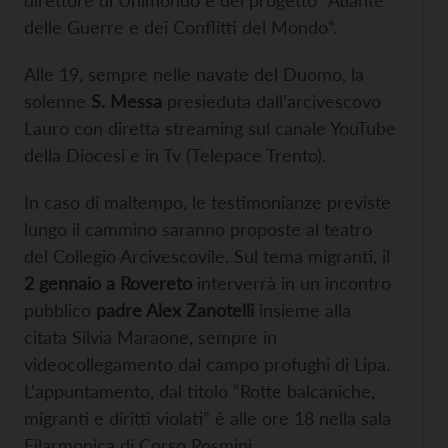
direttore di Unimondo e del progetto “Atlante
delle Guerre e dei Conflitti del Mondo”.
Alle 19, sempre nelle navate del Duomo, la
solenne
S. Messa
presieduta dall’arcivescovo
Lauro con diretta streaming sul canale YouTube
della Diocesi e in Tv (Telepace Trento).
In caso di maltempo, le testimonianze previste
lungo il cammino saranno proposte al teatro
del Collegio Arcivescovile. Sul tema migranti, il
2 gennaio a Rovereto
interverrà in un incontro
pubblico
padre Alex Zanotelli
insieme alla
citata Silvia Maraone, sempre in
videocollegamento dal campo profughi di Lipa.
L’appuntamento, dal titolo “Rotte balcaniche,
migranti e diritti violati” è alle ore 18 nella sala
Filarmonica di Corso Rosmini.