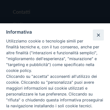
Contatti
Chi Siamo
Informativa
Redazione
Scrivici
Utilizziamo cookie o tecnologie simili per
finalità tecniche e, con il tuo consenso, anche per
altre finalità ("interazioni e funzionalità semplici",
"miglioramento dell'esperienza", "misurazione" e
"targeting e pubblicità") come specificato nella
cookie policy.
Copyright © 2019 - Tutti i diritti riservati - Vit
Cliccando su "accetta" acconsenti all'utilizzo dei
Trentina Editrice
cookie. Cliccando su "personalizza" puoi avere
maggiori informazioni sui cookie utilizzati e
Privacy Policy
personalizzare le tue preferenze. Cliccando su
Torna all'inizi
"rifiuta" o chiudendo questa informativa proseguirai
la navigazione installando i soli cookie tecnici.