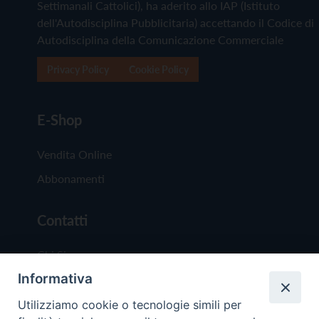
Settimanali Cattolici), ha aderito allo IAP (Istituto
dell'Autodisciplina Pubblicitaria) accettando il Codice di
Autodisciplina della Comunicazione Commerciale
Privacy Policy
Cookie Policy
E-Shop
Vendita Online
Abbonamenti
Contatti
Chi Siamo
Informativa
Redazione
Scrivici
Utilizziamo cookie o tecnologie simili per