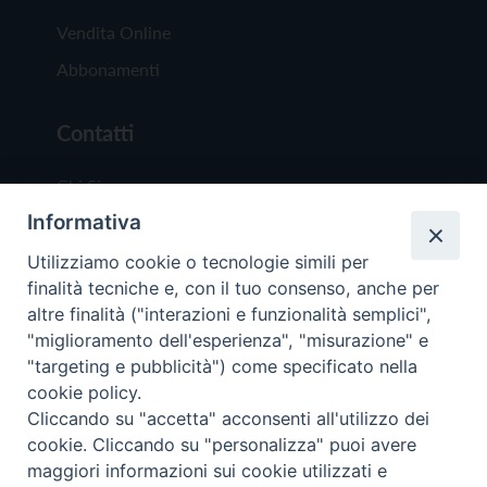
Vendita Online
Abbonamenti
Contatti
Chi Siamo
Informativa
Redazione
Scrivici
Utilizziamo cookie o tecnologie simili per
finalità tecniche e, con il tuo consenso, anche per
altre finalità ("interazioni e funzionalità semplici",
"miglioramento dell'esperienza", "misurazione" e
"targeting e pubblicità") come specificato nella
cookie policy.
Copyright © 2019 - Tutti i diritti riservati - Vit
Cliccando su "accetta" acconsenti all'utilizzo dei
Trentina Editrice
cookie. Cliccando su "personalizza" puoi avere
maggiori informazioni sui cookie utilizzati e
Privacy Policy