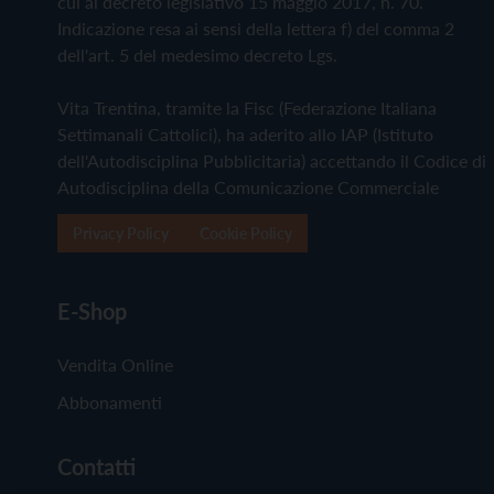
cui al decreto legislativo 15 maggio 2017, n. 70.
Indicazione resa ai sensi della lettera f) del comma 2
dell'art. 5 del medesimo decreto Lgs.
Vita Trentina, tramite la Fisc (Federazione Italiana
Settimanali Cattolici), ha aderito allo IAP (Istituto
dell'Autodisciplina Pubblicitaria) accettando il Codice di
Autodisciplina della Comunicazione Commerciale
Privacy Policy
Cookie Policy
E-Shop
Vendita Online
Abbonamenti
Contatti