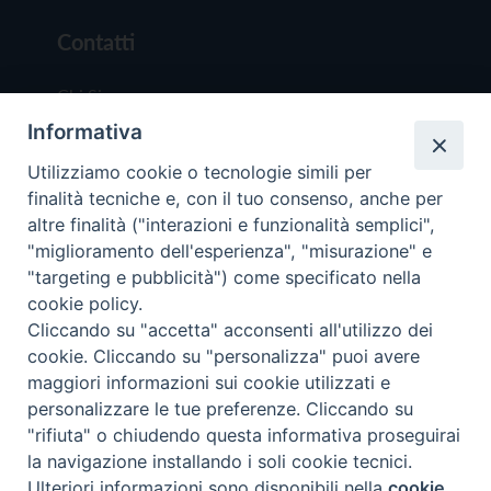
Contatti
Chi Siamo
Informativa
Redazione
Scrivici
Utilizziamo cookie o tecnologie simili per
finalità tecniche e, con il tuo consenso, anche per
altre finalità ("interazioni e funzionalità semplici",
"miglioramento dell'esperienza", "misurazione" e
"targeting e pubblicità") come specificato nella
cookie policy.
Copyright © 2019 - Tutti i diritti riservati - Vit
Cliccando su "accetta" acconsenti all'utilizzo dei
Trentina Editrice
cookie. Cliccando su "personalizza" puoi avere
maggiori informazioni sui cookie utilizzati e
Privacy Policy
personalizzare le tue preferenze. Cliccando su
Torna all'inizi
"rifiuta" o chiudendo questa informativa proseguirai
la navigazione installando i soli cookie tecnici.
Ulteriori informazioni sono disponibili nella
cookie