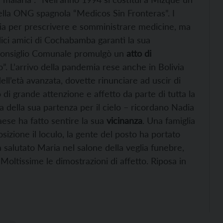
della ONG spagnola “Medicos Sin Fronteras”. I
ria per prescrivere e somministrare medicine, ma
ici amici di Cochabamba garantì la sua
l Consiglio Comunale promulgò un
atto di
o”. L’arrivo della pandemia rese anche in Bolivia
dell’età avanzata, dovette rinunciare ad uscir di
di grande attenzione e affetto da parte di tutta la
a della sua partenza per il cielo – ricordano Nadia
aese ha fatto sentire la sua
vicinanza
. Una famiglia
sizione il loculo, la gente del posto ha portato
ha salutato Maria nel salone della veglia funebre,
oltissime le dimostrazioni di affetto. Riposa in