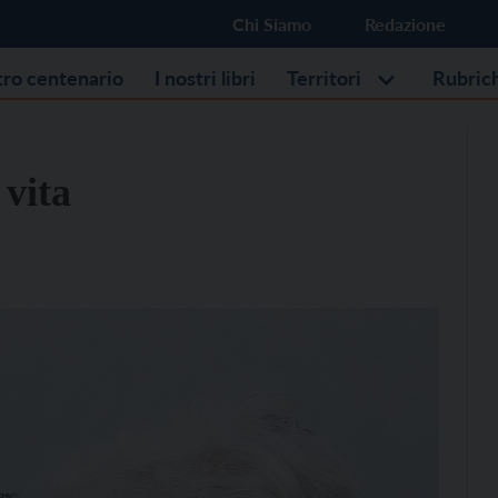
Chi Siamo
Redazione
stro centenario
I nostri libri
Territori
Rubric
 vita