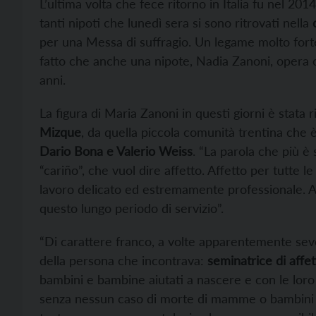
L’ultima volta che fece ritorno in Italia fu nel 2014.
tanti nipoti che lunedì sera si sono ritrovati nella
per una Messa di suffragio. Un legame molto forte, 
fatto che anche una nipote, Nadia Zanoni, opera c
anni.
La figura di Maria Zanoni in questi giorni è stata
Mizque
, da quella piccola comunità trentina che 
Dario Bona e Valerio Weiss
. “La parola che più è 
“cariño”, che vuol dire affetto. Affetto per tutte l
lavoro delicato ed estremamente professionale. A
questo lungo periodo di servizio”.
“Di carattere franco, a volte apparentemente sev
della persona che incontrava:
seminatrice di affet
bambini e bambine aiutati a nascere e con le lor
senza nessun caso di morte di mamme o bambini (c