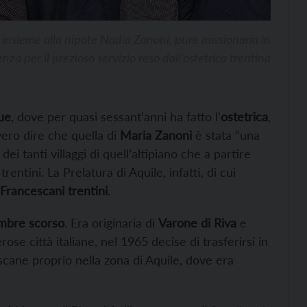
insieme alla nipote Nadia Zanoni, pure missionaria in
za per il prezioso servizio reso dall’ostetrica trentina
ue
, dove per quasi sessant’anni ha fatto l’
ostetrica
,
vero dire che quella di
Maria Zanoni
è stata “una
dei tanti villaggi di quell’altipiano che a partire
entini. La Prelatura di Aquile, infatti, di cui
 Francescani trentini
.
embre scorso
. Era originaria di
Varone di Riva
e
ose città italiane, nel 1965 decise di trasferirsi in
escane proprio nella zona di Aquile, dove era