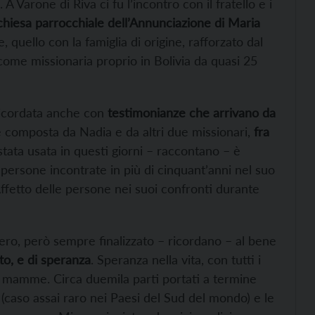
 A Varone di Riva ci fu l’incontro con il fratello e i
chiesa parrocchiale dell’Annunciazione di Maria
quello con la famiglia di origine, rafforzato dal
ome missionaria proprio in Bolivia da quasi 25
 ricordata anche con
testimonianze che arrivano da
è composta da Nadia e da altri due missionari,
fra
stata usata in questi giorni – raccontano – è
e persone incontrate in più di cinquant’anni nel suo
ffetto delle persone nei suoi confronti durante
ero, però sempre finalizzato – ricordano – al bene
to, e di speranza
. Speranza nella vita, con tutti i
o mamme. Circa duemila parti portati a termine
aso assai raro nei Paesi del Sud del mondo) e le