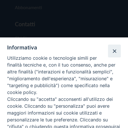
Abbonamenti
Contatti
Chi Siamo
Informativa
Redazione
Scrivici
Utilizziamo cookie o tecnologie simili per
finalità tecniche e, con il tuo consenso, anche per
altre finalità ("interazioni e funzionalità semplici",
"miglioramento dell'esperienza", "misurazione" e
"targeting e pubblicità") come specificato nella
cookie policy.
Copyright © 2019 - Tutti i diritti riservati - Vit
Cliccando su "accetta" acconsenti all'utilizzo dei
Trentina Editrice
cookie. Cliccando su "personalizza" puoi avere
maggiori informazioni sui cookie utilizzati e
Privacy Policy
personalizzare le tue preferenze. Cliccando su
Torna all'inizi
"rifiuta" o chiudendo questa informativa proseguirai