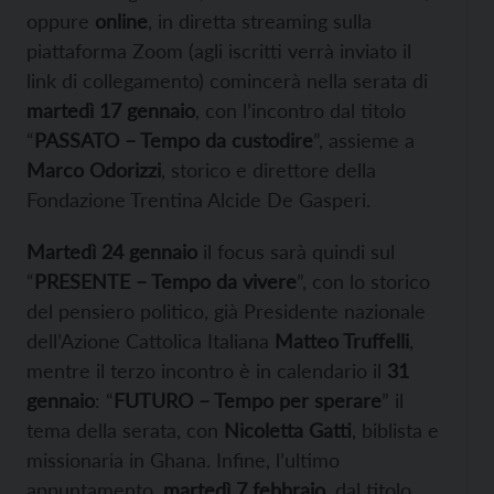
oppure
online
, in diretta streaming sulla
piattaforma Zoom (agli iscritti verrà inviato il
link di collegamento) comincerà nella serata di
martedì 17 gennaio
, con l’incontro dal titolo
“
PASSATO – Tempo da custodire
”, assieme a
Marco Odorizzi
, storico e direttore della
Fondazione Trentina Alcide De Gasperi.
Martedì 24 gennaio
il focus sarà quindi sul
“
PRESENTE – Tempo da vivere
”, con lo storico
del pensiero politico, già Presidente nazionale
dell’Azione Cattolica Italiana
Matteo Truffelli
,
mentre il terzo incontro è in calendario il
31
gennaio
: “
FUTURO – Tempo per sperare
” il
tema della serata, con
Nicoletta Gatti
, biblista e
missionaria in Ghana. Infine, l’ultimo
appuntamento,
martedì 7 febbraio
, dal titolo