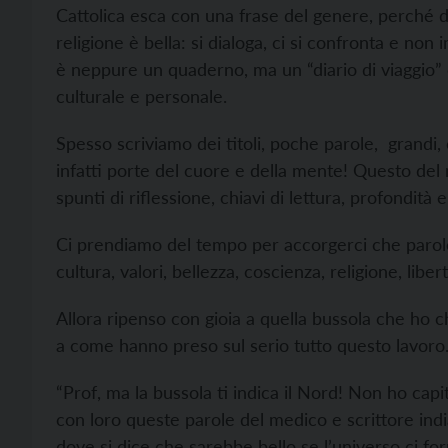
Cattolica esca con una frase del genere, perché 
religione è bella: si dialoga, ci si confronta e non
è neppure un quaderno, ma un “diario di viaggio”
culturale e personale.
Spesso scriviamo dei titoli, poche parole, grandi
infatti porte del cuore e della mente! Questo del
spunti di riflessione, chiavi di lettura, profondità e
Ci prendiamo del tempo per accorgerci che parole
cultura, valori, bellezza, coscienza, religione, libe
Allora ripenso con gioia a quella bussola che ho ch
a come hanno preso sul serio tutto questo lavoro
“Prof, ma la bussola ti indica il Nord! Non ho cap
con loro queste parole del medico e scrittore ind
dove si dice che sarebbe bello se l’universo ci fo