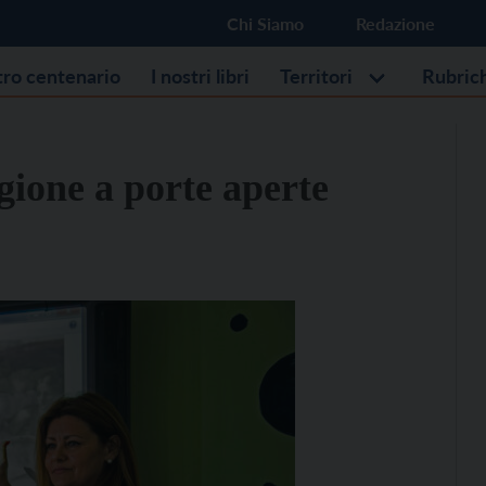
Chi Siamo
Redazione
stro centenario
I nostri libri
Territori
Rubric
gione a porte aperte