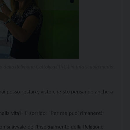
 della Religione Cattolica ( IRC ) in una scuola media.
mai posso restare, visto che sto pensando anche a
nella vita?” E sorrido: “Per me puoi rimanere!”
n si avvale dell’Insegnamento della Religione