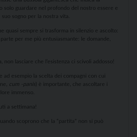
o solo guardare nel profondo del nostro essere e
l suo sogno per la nostra vita.
e quasi sempre si trasforma in silenzio e ascolto:
la parte per me più entusiasmante: le domande,
, non lasciare che l’esistenza ci scivoli addosso!
he ad esempio la scelta dei compagni con cui
ane,
cum -panis
) è importante, che ascoltare i
valore immenso.
uti a settimana!
 quando scoprono che la “partita” non si può