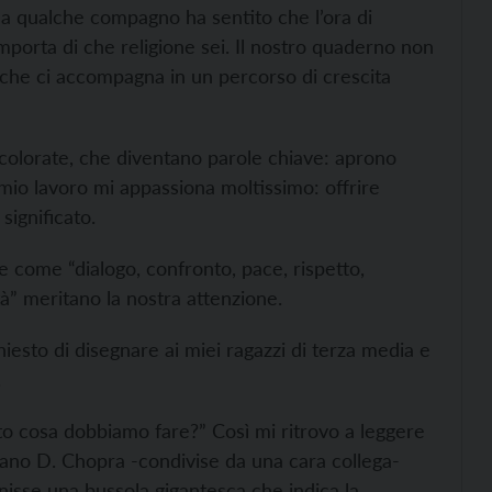
da qualche compagno ha sentito che l’ora di
 importa di che religione sei. Il nostro quaderno non
 che ci accompagna in un percorso di crescita
, colorate, che diventano parole chiave: aprono
 mio lavoro mi appassiona moltissimo: offrire
 significato.
 come “dialogo, confronto, pace, rispetto,
rtà” meritano la nostra attenzione.
iesto di disegnare ai miei ragazzi di terza media e
.
ito cosa dobbiamo fare?” Così mi ritrovo a leggere
iano D. Chopra -condivise da una cara collega-
rnisse una bussola gigantesca che indica la