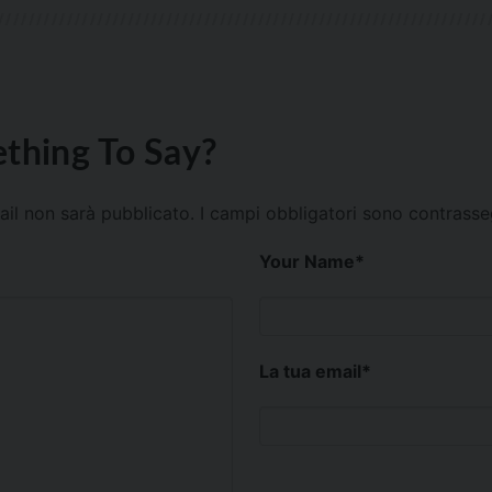
thing To Say?
mail non sarà pubblicato.
I campi obbligatori sono contrass
Your Name
*
La tua email
*