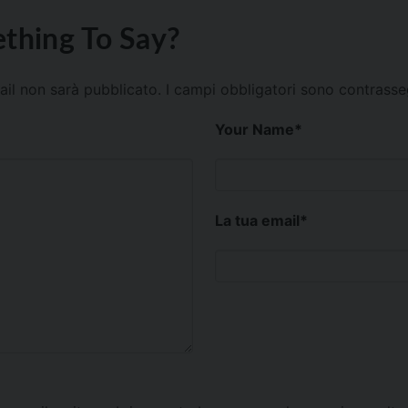
thing To Say?
mail non sarà pubblicato.
I campi obbligatori sono contrass
Your Name
*
La tua email
*