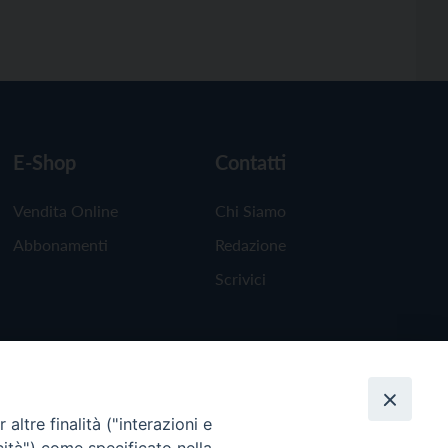
E-Shop
Contatti
Vendita Online
Chi Siamo
Abbonamenti
Redazione
Scrivici
altre finalità ("interazioni e