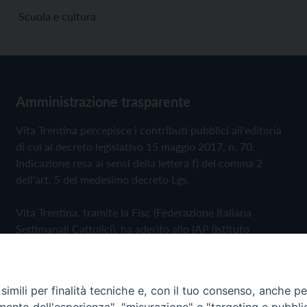
Scuola e cultura
Amministrazione trasparente
Vita Trentina percepisce i contributi pubblici all'editoria
di cui al decreto legislativo 15 maggio 2017, n. 70.
Indicazione resa ai sensi della lettera f) del comma 2
dell'art. 5 del medesimo decreto Lgs.
Vita Trentina, tramite la Fisc (Federazione Italiana
Settimanali Cattolici), ha aderito allo IAP (Istituto
dell'Autodisciplina Pubblicitaria) accettando il Codice di
Autodisciplina della Comunicazione Commerciale
imili per finalità tecniche e, con il tuo consenso, anche per 
Privacy Policy
Cookie Policy