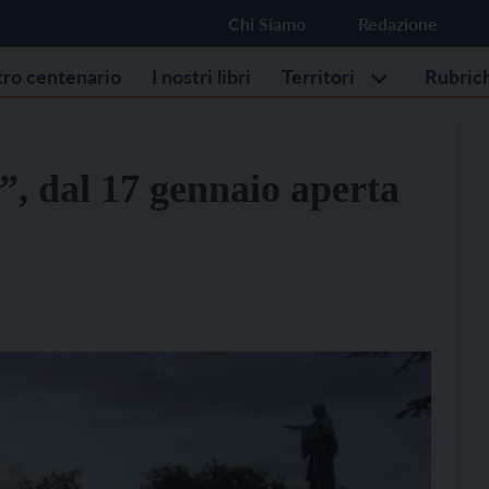
Chi Siamo
Redazione
stro centenario
I nostri libri
Territori
Rubric
, dal 17 gennaio aperta