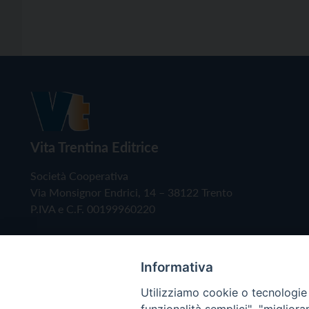
Vita Trentina Editrice
Società Cooperativa
Via Monsignor Endrici, 14 – 38122 Trento
P.IVA e C.F. 00199960220
Informativa
Utilizziamo cookie o tecnologie s