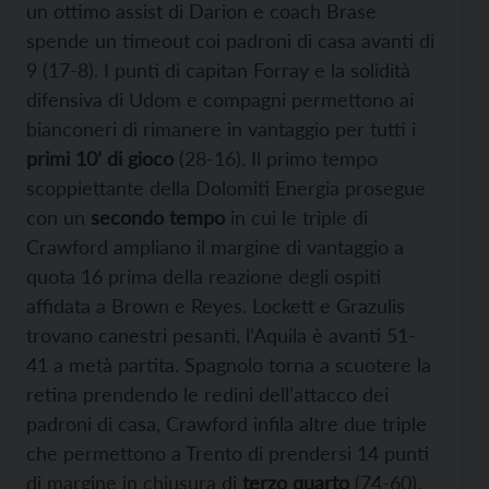
un ottimo assist di Darion e coach Brase
spende un timeout coi padroni di casa avanti di
9 (17-8). I punti di capitan Forray e la solidità
difensiva di Udom e compagni permettono ai
bianconeri di rimanere in vantaggio per tutti i
primi 10’ di gioco
(28-16). Il primo tempo
scoppiettante della Dolomiti Energia prosegue
con un
secondo tempo
in cui le triple di
Crawford ampliano il margine di vantaggio a
quota 16 prima della reazione degli ospiti
affidata a Brown e Reyes. Lockett e Grazulis
trovano canestri pesanti, l’Aquila è avanti 51-
41 a metà partita. Spagnolo torna a scuotere la
retina prendendo le redini dell’attacco dei
padroni di casa, Crawford infila altre due triple
che permettono a Trento di prendersi 14 punti
di margine in chiusura di
terzo quarto
(74-60).