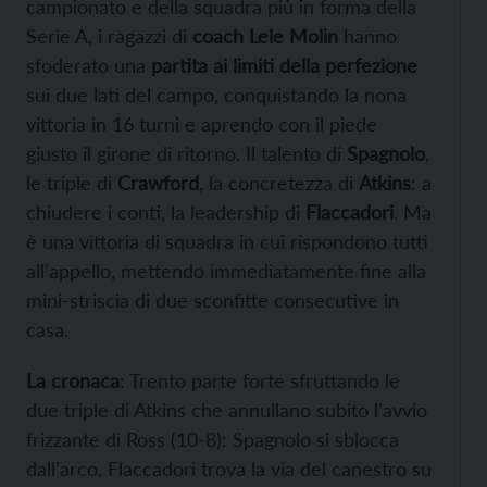
campionato e della squadra più in forma della
Serie A, i ragazzi di
coach Lele Molin
hanno
sfoderato una
partita ai limiti della perfezione
sui due lati del campo, conquistando la nona
vittoria in 16 turni e aprendo con il piede
giusto il girone di ritorno. Il talento di
Spagnolo
,
le triple di
Crawford
, la concretezza di
Atkins
: a
chiudere i conti, la leadership di
Flaccadori
. Ma
è una vittoria di squadra in cui rispondono tutti
all’appello, mettendo immediatamente fine alla
mini-striscia di due sconfitte consecutive in
casa.
La cronaca
: Trento parte forte sfruttando le
due triple di Atkins che annullano subito l’avvio
frizzante di Ross (10-8): Spagnolo si sblocca
dall’arco, Flaccadori trova la via del canestro su