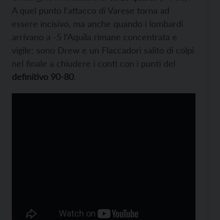
A quel punto l’attacco di Varese torna ad
essere incisivo, ma anche quando i lombardi
arrivano a -5 l’Aquila rimane concentrata e
vigile: sono Drew e un Flaccadori salito di colpi
nel finale a chiudere i conti con i punti del
definitivo 90-80
.