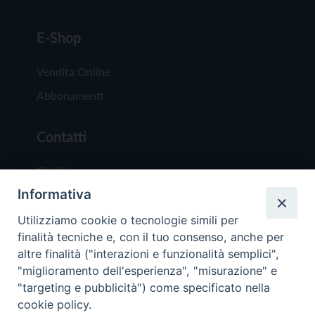
E-Shop
Vendita Online
Abbonamenti
Contatti
Chi Siamo
Informativa
Redazione
Scrivici
Utilizziamo cookie o tecnologie simili per
finalità tecniche e, con il tuo consenso, anche per
altre finalità ("interazioni e funzionalità semplici",
"miglioramento dell'esperienza", "misurazione" e
"targeting e pubblicità") come specificato nella
cookie policy.
Copyright © 2019 - Tutti i diritti riservati - Vit