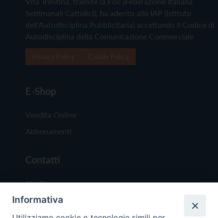
Vita Trentina, tramite la Fisc (Federazione Italiana
Settimanali Cattolici), ha aderito allo IAP (Istituto
dell'Autodisciplina Pubblicitaria) accettando il Codice di
Autodisciplina della Comunicazione Commerciale
Privacy Policy
Cookie Policy
E-Shop
Vendita Online
Abbonamenti
Contatti
Chi Siamo
Informativa
Redazione
Scrivici
Utilizziamo cookie o tecnologie simili per