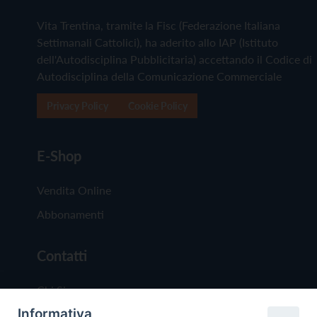
Vita Trentina, tramite la Fisc (Federazione Italiana
Settimanali Cattolici), ha aderito allo IAP (Istituto
dell'Autodisciplina Pubblicitaria) accettando il Codice di
Autodisciplina della Comunicazione Commerciale
Privacy Policy
Cookie Policy
E-Shop
Vendita Online
Abbonamenti
Contatti
Chi Siamo
Informativa
Redazione