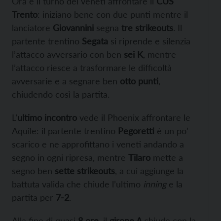
Ora è il turno dei veneti affrontare il
CUS
Trento
: iniziano bene con due punti mentre il
lanciatore
Giovannini
segna
tre strikeouts
. Il
partente trentino
Segata
si riprende e silenzia
l’attacco avversario con ben
sei K
, mentre
l’attacco riesce a trasformare le difficoltà
avversarie e a segnare ben
otto punti
,
chiudendo così la partita.
L’
ultimo incontro
vede il Phoenix affrontare le
Aquile: il partente trentino
Pegoretti
è un po’
scarico e ne approfittano i veneti andando a
segno in ogni ripresa, mentre
Tilaro
mette a
segno ben
sette strikeouts
, a cui aggiunge la
battuta valida che chiude l’ultimo
inning
e la
partita per
7-2
.
Alla fine di quasi
8 ore
, il
girone A
chiude con la