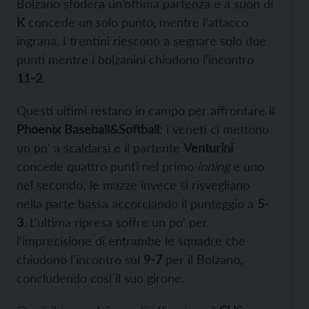
Bolzano sfodera un’ottima partenza e a suon di
K
concede un solo punto, mentre l’attacco
ingrana. I trentini riescono a segnare solo due
punti mentre i bolzanini chiudono l’incontro
11-2
.
Questi ultimi restano in campo per affrontare il
Phoenix Baseball&Softball
: i veneti ci mettono
un po’ a scaldarsi e il partente
Venturini
concede quattro punti nel primo
inning
e uno
nel secondo; le mazze invece si risvegliano
nella parte bassa accorciando il punteggio a
5-
3
. L’ultima ripresa soffre un po’ per
l’imprecisione di entrambe le squadre che
chiudono l’incontro sul
9-7
per il Bolzano,
concludendo così il suo girone.