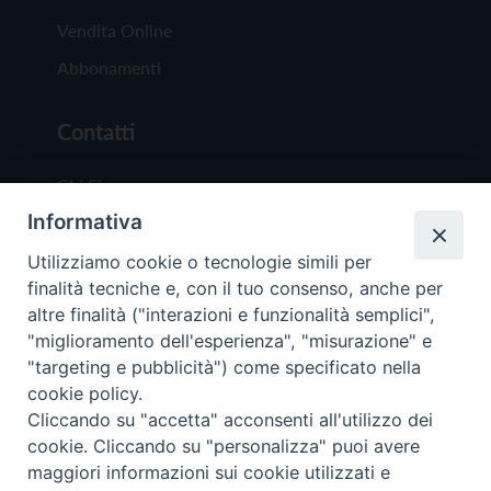
Vendita Online
Abbonamenti
Contatti
Chi Siamo
Informativa
Redazione
Scrivici
Utilizziamo cookie o tecnologie simili per
finalità tecniche e, con il tuo consenso, anche per
altre finalità ("interazioni e funzionalità semplici",
"miglioramento dell'esperienza", "misurazione" e
"targeting e pubblicità") come specificato nella
cookie policy.
Copyright © 2019 - Tutti i diritti riservati - Vit
Cliccando su "accetta" acconsenti all'utilizzo dei
Trentina Editrice
cookie. Cliccando su "personalizza" puoi avere
maggiori informazioni sui cookie utilizzati e
Privacy Policy