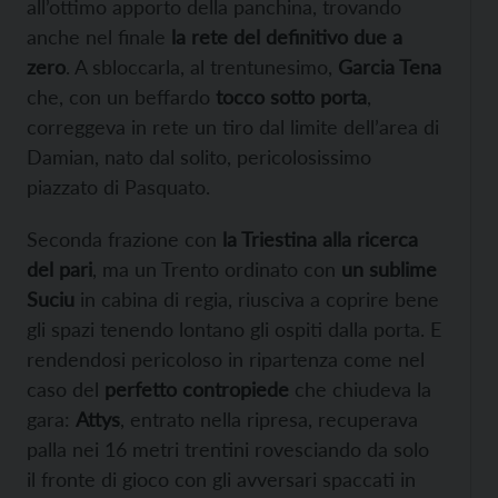
all’ottimo apporto della panchina, trovando
anche nel finale
la rete del definitivo due a
zero
. A sbloccarla, al trentunesimo,
Garcia Tena
che, con un beffardo
tocco sotto porta
,
correggeva in rete un tiro dal limite dell’area di
Damian, nato dal solito, pericolosissimo
piazzato di Pasquato.
Seconda frazione con
la Triestina alla ricerca
del pari
, ma un Trento ordinato con
un sublime
Suciu
in cabina di regia, riusciva a coprire bene
gli spazi tenendo lontano gli ospiti dalla porta. E
rendendosi pericoloso in ripartenza come nel
caso del
perfetto contropiede
che chiudeva la
gara:
Attys
, entrato nella ripresa, recuperava
palla nei 16 metri trentini rovesciando da solo
il fronte di gioco con gli avversari spaccati in