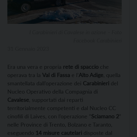
I Carabinieri di Cavalese in azione – Foto
Facebook Carabinieri
31 Gennaio 2023
Era una vera e propria
rete di spaccio
che
operava tra la
Val di Fassa
e l’
Alto Adige
, quella
smantellata dall’operazione dei
Carabinieri
del
Nucleo Operativo della Compagnia di
Cavalese
, supportati dai reparti
territorialmente competenti e dal Nucleo CC
cinofili di Laives, con l’operazione “
Sciamano 2
”
nelle Province di Trento, Bolzano e Taranto,
eseguendo
14 misure cautelari
disposte dal