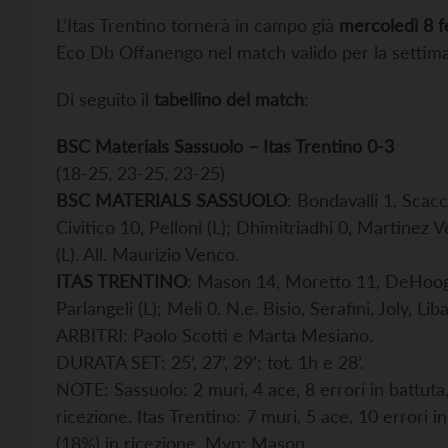
L’Itas Trentino tornerà in campo già
mercoledì 8 f
Eco Db Offanengo nel match valido per la settima 
Di seguito il
tabellino del match
:
BSC Materials Sassuolo – Itas Trentino 0-3
(18-25, 23-25, 23-25)
BSC MATERIALS SASSUOLO
: Bondavalli 1, Scacc
Civitico 10, Pelloni (L); Dhimitriadhi 0, Martinez Ve
(L). All. Maurizio Venco.
ITAS TRENTINO
: Mason 14, Moretto 11, DeHoog 1
Parlangeli (L); Meli 0. N.e. Bisio, Serafini, Joly, Lib
ARBITRI: Paolo Scotti e Marta Mesiano.
DURATA SET: 25’, 27’, 29’; tot. 1h e 28’.
NOTE: Sassuolo: 2 muri, 4 ace, 8 errori in battuta
ricezione. Itas Trentino: 7 muri, 5 ace, 10 errori i
(18%) in ricezione. Mvp: Mason.