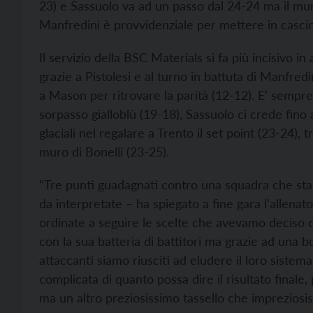
23) e Sassuolo va ad un passo dal 24-24 ma il muro
Manfredini è provvidenziale per mettere in cascina
Il servizio della BSC Materials si fa più incisivo in
grazie a Pistolesi e al turno in battuta di Manfredi
a Mason per ritrovare la parità (12-12). E’ sempre
sorpasso gialloblù (19-18), Sassuolo ci crede fin
glaciali nel regalare a Trento il set point (23-24),
muro di Bonelli (23-25).
“Tre punti guadagnati contro una squadra che sta
da interpretate – ha spiegato a fine gara l’allenat
ordinate a seguire le scelte che avevamo deciso di
con la sua batteria di battitori ma grazie ad una bu
attaccanti siamo riusciti ad eludere il loro siste
complicata di quanto possa dire il risultato finale
ma un altro preziosissimo tassello che impreziosis