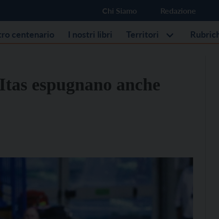
Chi Siamo
Redazione
stro centenario
I nostri libri
Territori
Rubric
l’Itas espugnano anche