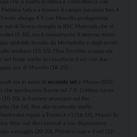
Saja che si esalta in difesa e contrattacca con
Pistolesi fatica a trovare il campo (saranno ben 4
, Trento allunga 4-9 con Moretto protagonista
e out di Venco risveglia la BSC Materials che si
nfredini (9-10), ma è nuovamente il sistema muro-
ppo gialloblù firmato da Michieletto e dagli errori
ssulto emiliano (13-15), l’Itas Trentino scappa via
 nel finale mette in cassaforte il set con due
doppio ace di Moretto (18-25).
valli ma in avvio di
secondo set
è Mason (83%
ilati che spediscono Trento sul 7-9. L’ottimo turno
p (10-10), la frazione prosegue sul filo
to (16-16), fino alla ricostruita ospite
Manfredini regala a Trento il +3 (16-19), Mason fa
ue time out discrezionali a sua disposizione.
o vantaggio (20-23), Pistolesi riapre il set (22-