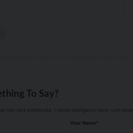
O
thing To Say?
mail non sarà pubblicato.
I campi obbligatori sono contrass
Your Name
*