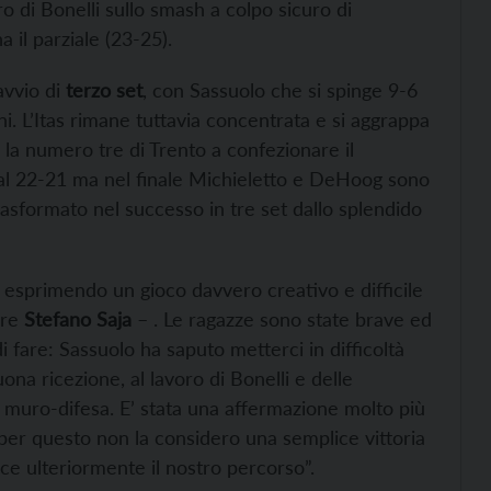
 di Bonelli sullo smash a colpo sicuro di
 il parziale (23-25).
 avvio di
terzo set
, con Sassuolo che si spinge 9-6
ni. L’Itas rimane tuttavia concentrata e si aggrappa
 la numero tre di Trento a confezionare il
o al 22-21 ma nel finale Michieletto e DeHoog sono
 trasformato nel successo in tre set dallo splendido
 esprimendo un gioco davvero creativo e difficile
ore
Stefano Saja
– . Le ragazze sono state brave ed
 fare: Sassuolo ha saputo metterci in difficoltà
ona ricezione, al lavoro di Bonelli e delle
ma muro-difesa. E’ stata una affermazione molto più
, per questo non la considero una semplice vittoria
ce ulteriormente il nostro percorso”.