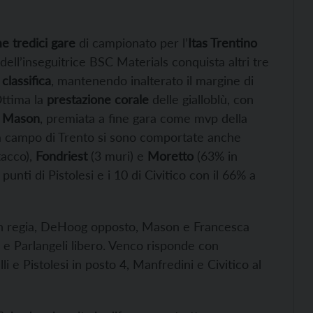
me tredici gare
di campionato per l’
Itas Trentino
 dell’inseguitrice BSC Materials conquista altri tre
 classifica
, mantenendo inalterato il margine di
ttima la
prestazione corale
delle gialloblù, con
a Mason
, premiata a fine gara come mvp della
tà campo di Trento si sono comportate anche
tacco),
Fondriest
(3 muri) e
Moretto
(63% in
 punti di Pistolesi e i 10 di Civitico con il 66% a
 in regia, DeHoog opposto, Mason e Francesca
o e Parlangeli libero. Venco risponde con
i e Pistolesi in posto 4, Manfredini e Civitico al