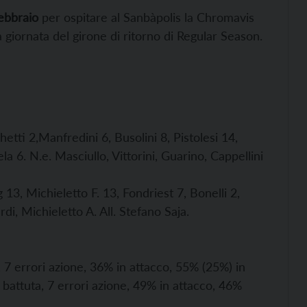
ebbraio
per ospitare al Sanbàpolis la Chromavis
giornata del girone di ritorno di Regular Season.
hetti 2,Manfredini 6, Busolini 8, Pistolesi 14,
la 6. N.e. Masciullo, Vittorini, Guarino, Cappellini
3, Michieletto F. 13, Fondriest 7, Bonelli 2,
ardi, Michieletto A. All. Stefano Saja.
, 7 errori azione, 36% in attacco, 55% (25%) in
n battuta, 7 errori azione, 49% in attacco, 46%