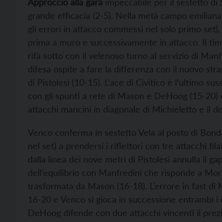
Approccio alla gara
impeccabile per il sestetto di 
grande efficacia (2-5). Nella metà campo emiliana 
gli errori in attacco commessi nel solo primo set)
prima a muro e successivamente in attacco. Il tim
rifà sotto con il velenoso turno al servizio di Ma
difesa ospite a fare la differenza con il nuovo stra
di Pistolesi (10-15). L’ace di Civitico è l’ultimo su
con gli spunti a rete di Mason e DeHoog (15-20) e
attacchi mancini in diagonale di Michieletto e il 
Venco conferma in sestetto Vela al posto di Bonda
nel set) a prendersi i riflettori con tre attacchi f
dalla linea dei nove metri di Pistolesi annulla il ga
dell’equilibrio con Manfredini che risponde a Moret
trasformata da Mason (16-18). L’errore in fast di 
16-20 e Venco si gioca in successione entrambi i d
DeHoog difende con due attacchi vincenti il prezios