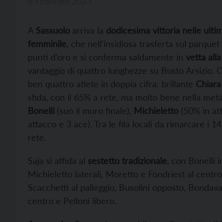
6 Febbraio 2023
A
Sassuolo
arriva la
dodicesima vittoria nelle ulti
femminile
, che nell’insidiosa trasferta sul parquet
punti d’oro e si conferma saldamente in
vetta alla
vantaggio di quattro lunghezze su Busto Arsizio. O
ben quattro atlete in doppia cifra: brillante
Chiar
sfida, con il 65% a rete, ma molto bene nella me
Bonelli
(suo il muro finale),
Michieletto
(50% in at
attacco e 3 ace). Tra le fila locali da rimarcare i 14
rete.
Saja si affida al
sestetto tradizionale
, con Bonelli
Michieletto laterali, Moretto e Fondriest al centr
Scacchetti al palleggio, Busolini opposto, Bondavall
centro e Pelloni libero.