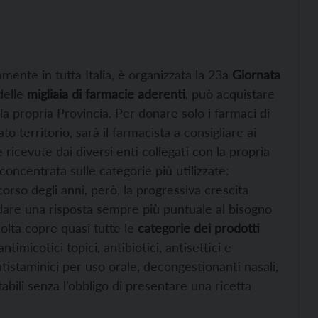
ente in tutta Italia, è organizzata la 23a
Giornata
 delle
migliaia di farmacie aderenti
, può acquistare
ella propria Provincia. Per donare solo i farmaci di
 territorio, sarà il farmacista a consigliare ai
e ricevute dai diversi enti collegati con la propria
concentrata sulle categorie più utilizzate:
corso degli anni, però, la progressiva crescita
 dare una risposta sempre più puntuale al bisogno
colta copre quasi tutte le
categorie dei prodotti
ntimicotici topici, antibiotici, antisettici e
antistaminici per uso orale, decongestionanti nasali,
tabili senza l’obbligo di presentare una ricetta