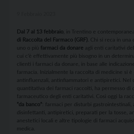
9 Febbraio 2023
Dal 7 al 13 febbraio
, in Trentino e contemporaneam
di Raccolta del Farmaco (GRF)
. Chi si reca in una
uno o più
farmaci da donare
agli enti caritativi d
cui c’è effettivamente più bisogno in un determinato
clienti i farmaci da donare, in base alle indicazion
farmacia. Inizialmente la raccolta di medicine si è 
antinfluenzali, antinfiammatori e antipiretici. Nel 
quantitativa dei farmaci raccolti, ha permesso di
farmaceutico degli enti caritativi. Così oggi la rac
“da banco”
: farmaci per disturbi gastrointestinali, a
disinfettanti, antipiretici, preparati per la tosse, 
anestetici locali e altre tipologie di farmaci acquis
medica.