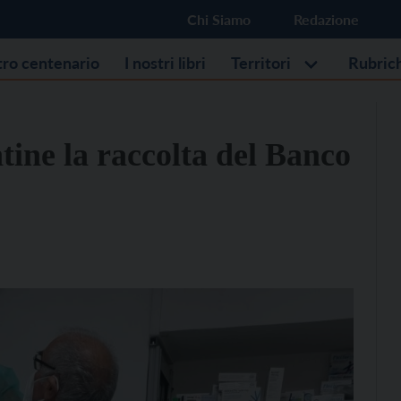
Chi Siamo
Redazione
stro centenario
I nostri libri
Territori
Rubric
tine la raccolta del Banco