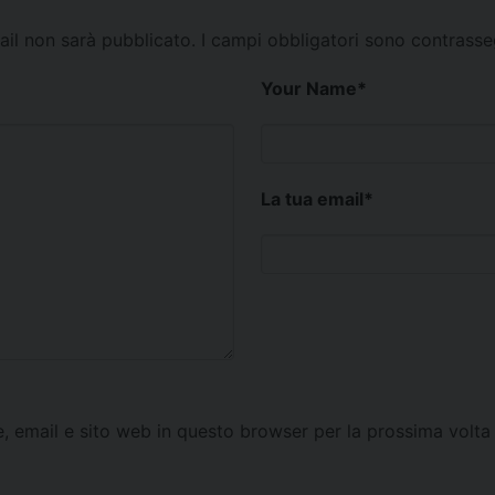
mail non sarà pubblicato.
I campi obbligatori sono contrass
Your Name
*
La tua email
*
e, email e sito web in questo browser per la prossima vol