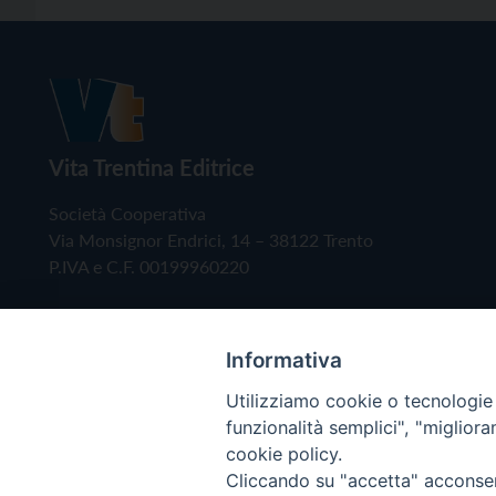
Vita Trentina Editrice
Società Cooperativa
Via Monsignor Endrici, 14 – 38122 Trento
P.IVA e C.F. 00199960220
Informativa
Utilizziamo cookie o tecnologie s
funzionalità semplici", "miglior
cookie policy.
Cliccando su "accetta" acconsent