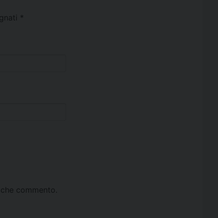
egnati
*
ta che commento.