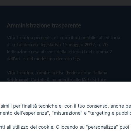
Amministrazione trasparente
Vita Trentina percepisce i contributi pubblici all'editoria
di cui al decreto legislativo 15 maggio 2017, n. 70.
Indicazione resa ai sensi della lettera f) del comma 2
dell'art. 5 del medesimo decreto Lgs.
Vita Trentina, tramite la Fisc (Federazione Italiana
Settimanali Cattolici), ha aderito allo IAP (Istituto
dell'Autodisciplina Pubblicitaria) accettando il Codice di
Autodisciplina della Comunicazione Commerciale
imili per finalità tecniche e, con il tuo consenso, anche per 
Privacy Policy
Cookie Policy
amento dell'esperienza", "misurazione" e "targeting e pubbli
i all'utilizzo dei cookie. Cliccando su "personalizza" puoi