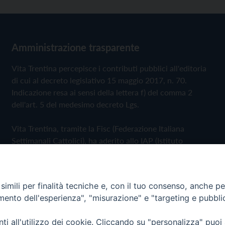
Amministrazione trasparente
Vita Trentina percepisce i contributi pubblici all'editoria
di cui al decreto legislativo 15 maggio 2017, n. 70.
Indicazione resa ai sensi della lettera f) del comma 2
dell'art. 5 del medesimo decreto Lgs.
Vita Trentina, tramite la Fisc (Federazione Italiana
Settimanali Cattolici), ha aderito allo IAP (Istituto
dell'Autodisciplina Pubblicitaria) accettando il Codice di
Autodisciplina della Comunicazione Commerciale
imili per finalità tecniche e, con il tuo consenso, anche per 
Privacy Policy
Cookie Policy
amento dell'esperienza", "misurazione" e "targeting e pubbli
i all'utilizzo dei cookie. Cliccando su "personalizza" puoi