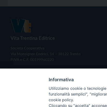
Vita Trentina Editrice
Società Cooperativa
Via Monsignor Endrici, 14 – 38122 Trento
P.IVA e C.F. 00199960220
Informativa
Utilizziamo cookie o tecnologie s
funzionalità semplici", "miglior
cookie policy.
Cliccando su "accetta" acconsent