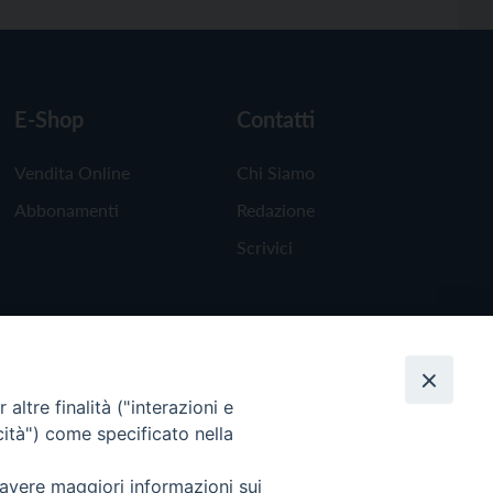
E-Shop
Contatti
Vendita Online
Chi Siamo
Abbonamenti
Redazione
Scrivici
altre finalità ("interazioni e
cità") come specificato nella
 avere maggiori informazioni sui