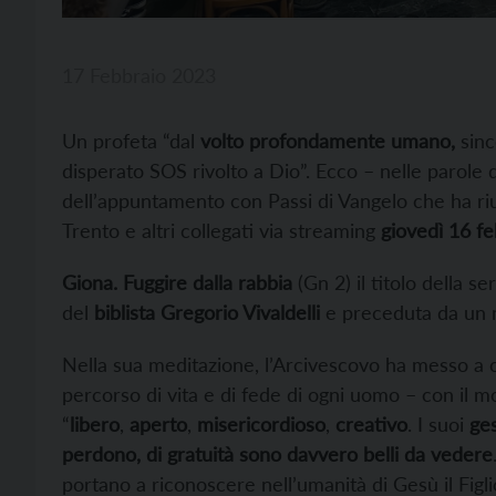
17 Febbraio 2023
Un profeta “dal
volto profondamente umano,
sinc
disperato SOS rivolto a Dio”. Ecco – nelle parole 
dell’appuntamento con Passi di Vangelo che ha riun
Trento e altri collegati via streaming
giovedì 16 f
Giona.
Fuggire dalla rabbia
(Gn 2) il titolo della 
del
biblista Gregorio Vivaldelli
e preceduta da un 
Nella sua meditazione, l’Arcivescovo ha messo a co
percorso di vita e di fede di ogni uomo – con il 
“
libero
,
aperto
,
misericordioso
,
creativo
. I suoi
ges
perdono, di gratuità sono davvero belli da vedere
portano a riconoscere nell’umanità di Gesù il Figl