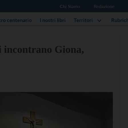
Chi Siamo
Redazione
stro centenario
I nostri libri
Territori
Rubric
ni incontrano Giona,