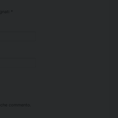
egnati
*
ta che commento.