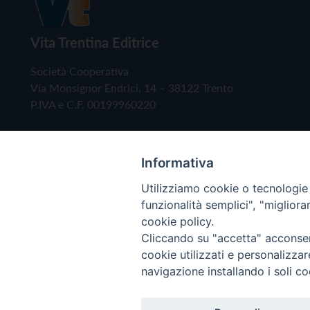
Vita Trentina Editrice
Società Cooperativa
Via Monsignor Endrici, 14 – 38122 Trento
P.IVA e C.F. 00199960220
Informativa
Utilizziamo cookie o tecnologie s
funzionalità semplici", "miglior
cookie policy.
Cliccando su "accetta" acconsent
Copyright © 2019 - Tutti i diritti riservati - Vita
cookie utilizzati e personalizza
navigazione installando i soli co
Privacy Policy