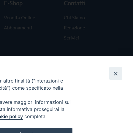
E-Shop
Contatti
Vendita Online
Chi Siamo
Abbonamenti
Redazione
Scrivici
altre finalità ("interazioni e
cità") come specificato nella
 avere maggiori informazioni sui
sta informativa proseguirai la
kie policy
completa.
Torna all'inizio