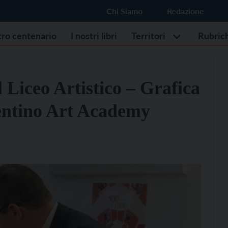
Chi Siamo
Redazione
stro centenario
I nostri libri
Territori
Rubric
l Liceo Artistico – Grafica
rentino Art Academy