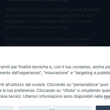
Vita Trentina percepisce i contributi pubblici all'editoria
di cui al decreto legislativo 15 maggio 2017, n. 70.
Indicazione resa ai sensi della lettera f) del comma 2
dell'art. 5 del medesimo decreto Lgs.
Vita Trentina, tramite la Fisc (Federazione Italiana
Settimanali Cattolici), ha aderito allo IAP (Istituto
dell'Autodisciplina Pubblicitaria) accettando il Codice di
Autodisciplina della Comunicazione Commerciale
imili per finalità tecniche e, con il tuo consenso, anche per 
Privacy Policy
Cookie Policy
amento dell'esperienza", "misurazione" e "targeting e pubbli
i all'utilizzo dei cookie. Cliccando su "personalizza" puoi
 Trentina Editrice
re le tue preferenze. Cliccando su "rifiuta" o chiudendo que
okie tecnici. Ulteriori informazioni sono disponibili nella
coo