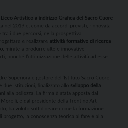
l
Liceo Artistico a indirizzo Grafica del Sacro Cuore
ta nel 2019 e, come da accordi previsti, rinnovata
 tra i due percorsi, nella prospettiva
 progettare e realizzare
attività formative di ricerca
ro
, mirate a produrre alte e innovative
i, nonché l’ottimizzazione delle attività ad esse
dre Superiora e gestore dell’Istituto Sacro Cuore,
due istituzioni, finalizzato allo
sviluppo della
ni alla bellezza. La firma è stata apposta dal
Morelli, e dal presidente della Trentino Art
ento, ha voluto sottolineare come la formazione
i progetto, la conoscenza teorica al fare e alla