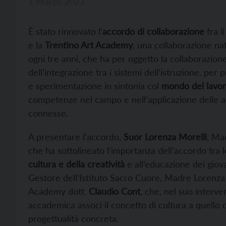
1 Marzo 2023
È stato rinnovato l’
accordo di collaborazione
fra i
e la
Trentino Art Academy
, una collaborazione na
ogni tre anni, che ha per oggetto la collaborazione
dell’integrazione tra i sistemi dell’istruzione, per
e sperimentazione in sintonia col
mondo del lavo
competenze nel campo e nell’applicazione delle art
connesse.
A presentare l’accordo,
Suor Lorenza Morelli
, Ma
che ha sottolineato l’importanza dell’accordo tra le 
cultura e della creatività
e all’educazione dei giova
Gestore dell’Istituto Sacro Cuore, Madre Lorenza 
Academy dott.
Claudio Cont
, che, nel suo interv
accademica associ il concetto di cultura a quello d
progettualità concreta.