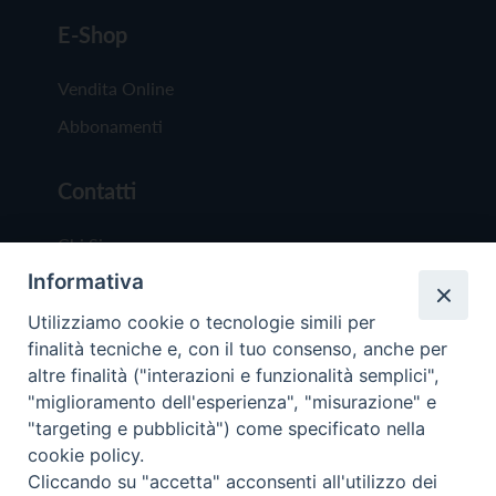
E-Shop
Vendita Online
Abbonamenti
Contatti
Chi Siamo
Informativa
Redazione
Scrivici
Utilizziamo cookie o tecnologie simili per
finalità tecniche e, con il tuo consenso, anche per
altre finalità ("interazioni e funzionalità semplici",
"miglioramento dell'esperienza", "misurazione" e
"targeting e pubblicità") come specificato nella
cookie policy.
Copyright © 2019 - Tutti i diritti riservati - Vit
Cliccando su "accetta" acconsenti all'utilizzo dei
Trentina Editrice