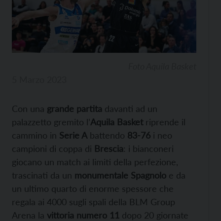
Foto Aquila Basket
5 Marzo 2023
Con una
grande partita
davanti ad un
palazzetto gremito l’
Aquila Basket
riprende il
cammino in
Serie A
battendo
83-76
i neo
campioni di coppa di
Brescia
: i bianconeri
giocano un match ai limiti della perfezione,
trascinati da un
monumentale Spagnolo
e da
un ultimo quarto di enorme spessore che
regala ai 4000 sugli spali della BLM Group
Arena la
vittoria numero 11
dopo 20 giornate