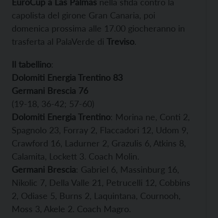
EuroCup a Las Palmas
nella sfida contro la
capolista del girone Gran Canaria, poi
domenica prossima alle 17.00 giocheranno in
trasferta al PalaVerde di
Treviso
.
Il tabellino
:
Dolomiti Energia Trentino 83
Germani Brescia 76
(19-18, 36-42; 57-60)
Dolomiti Energia Trentino
: Morina ne, Conti 2,
Spagnolo 23, Forray 2, Flaccadori 12, Udom 9,
Crawford 16, Ladurner 2, Grazulis 6, Atkins 8,
Calamita, Lockett 3. Coach Molin.
Germani Brescia
: Gabriel 6, Massinburg 16,
Nikolic 7, Della Valle 21, Petrucelli 12, Cobbins
2, Odiase 5, Burns 2, Laquintana, Cournooh,
Moss 3, Akele 2. Coach Magro.