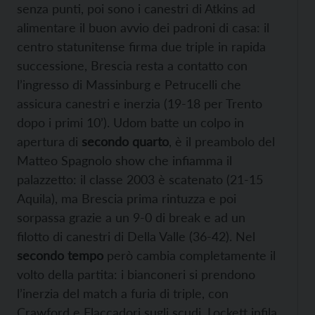
senza punti, poi sono i canestri di Atkins ad
alimentare il buon avvio dei padroni di casa: il
centro statunitense firma due triple in rapida
successione, Brescia resta a contatto con
l’ingresso di Massinburg e Petrucelli che
assicura canestri e inerzia (19-18 per Trento
dopo i primi 10’). Udom batte un colpo in
apertura di
secondo quarto
, è il preambolo del
Matteo Spagnolo show che infiamma il
palazzetto: il classe 2003 è scatenato (21-15
Aquila), ma Brescia prima rintuzza e poi
sorpassa grazie a un 9-0 di break e ad un
filotto di canestri di Della Valle (36-42). Nel
secondo tempo
però cambia completamente il
volto della partita: i bianconeri si prendono
l’inerzia del match a furia di triple, con
Crawford e Flaccadori sugli scudi. Lockett infila