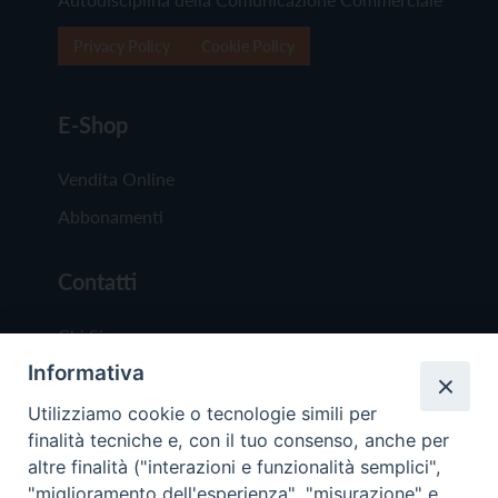
Privacy Policy
Cookie Policy
E-Shop
Vendita Online
Abbonamenti
Contatti
Chi Siamo
Informativa
Redazione
Scrivici
Utilizziamo cookie o tecnologie simili per
finalità tecniche e, con il tuo consenso, anche per
altre finalità ("interazioni e funzionalità semplici",
"miglioramento dell'esperienza", "misurazione" e