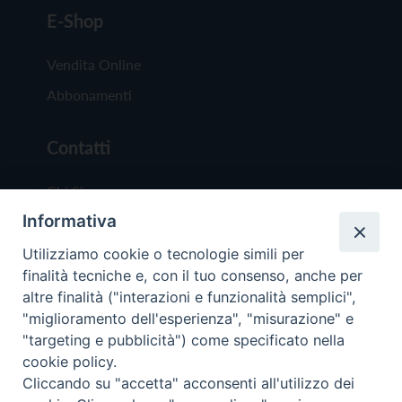
E-Shop
Vendita Online
Abbonamenti
Contatti
Chi Siamo
Informativa
Redazione
Scrivici
Utilizziamo cookie o tecnologie simili per
finalità tecniche e, con il tuo consenso, anche per
altre finalità ("interazioni e funzionalità semplici",
"miglioramento dell'esperienza", "misurazione" e
"targeting e pubblicità") come specificato nella
cookie policy.
Copyright © 2019 - Tutti i diritti riservati - Vit
Cliccando su "accetta" acconsenti all'utilizzo dei
Trentina Editrice