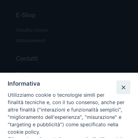
E-Shop
Vendita Online
Abbonamenti
Contatti
Chi Siamo
Informativa
Redazione
Scrivici
Utilizziamo cookie o tecnologie simili per
finalità tecniche e, con il tuo consenso, anche per
altre finalità ("interazioni e funzionalità semplici",
"miglioramento dell'esperienza", "misurazione" e
"targeting e pubblicità") come specificato nella
cookie policy.
Copyright © 2019 - Tutti i diritti riservati - Vit