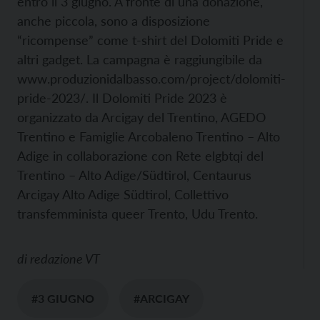
entro il 3 giugno. A fronte di una donazione,
anche piccola, sono a disposizione
“ricompense” come t-shirt del Dolomiti Pride e
altri gadget. La campagna è raggiungibile da
www.produzionidalbasso.com/project/dolomiti-
pride-2023/. Il Dolomiti Pride 2023 è
organizzato da Arcigay del Trentino, AGEDO
Trentino e Famiglie Arcobaleno Trentino – Alto
Adige in collaborazione con Rete elgbtqi del
Trentino – Alto Adige/Südtirol, Centaurus
Arcigay Alto Adige Südtirol, Collettivo
transfemminista queer Trento, Udu Trento.
di
redazione VT
#3 GIUGNO
#ARCIGAY