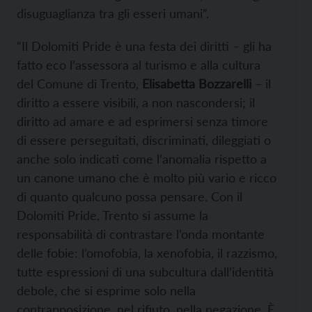
disuguaglianza tra gli esseri umani”.
“Il Dolomiti Pride è una festa dei diritti – gli ha
fatto eco l’assessora al turismo e alla cultura
del Comune di Trento,
Elisabetta Bozzarelli
– il
diritto a essere visibili, a non nascondersi; il
diritto ad amare e ad esprimersi senza timore
di essere perseguitati, discriminati, dileggiati o
anche solo indicati come l’anomalia rispetto a
un canone umano che è molto più vario e ricco
di quanto qualcuno possa pensare. Con il
Dolomiti Pride, Trento si assume la
responsabilità di contrastare l’onda montante
delle fobie: l’omofobia, la xenofobia, il razzismo,
tutte espressioni di una subcultura dall’identità
debole, che si esprime solo nella
contrapposizione, nel rifiuto, nella negazione. È