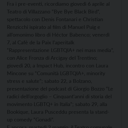
Fra i pre-eventi, ricordiamo giovedì 6 aprile al
Teatro di Villazzano “Bye Bye Black Bird”,
spettacolo con Denis Fontanari e Christian
Renzicchi ispirato al film di Manuel Puig e
all’omonimo libro di Héctor Babenco; venerdì
7, al Cafè de la Paix l’aperitalk
“Rappresentazione LGBTQIA+ nei mass media”,
con Alice Fronza di Arcigay del Trentino;
giovedì 20, a Impact Hub, incontro con Laura
Mincone su “Comunità LGBTQIA+, minority
stress e salute”; sabato 22, a Bolzano,
presentazione del podcast di Giorgio Bozzo “Le
radici dell’orgoglio – Cinquant’anni di storia del
movimento LGBTQ+ in Italia”; sabato 29, alla
Bookique, Laura Pusceddu presenta la stand-
up comedy “Gonadi”.
E ancora, martedì 2 maggio, il Teatro comunale